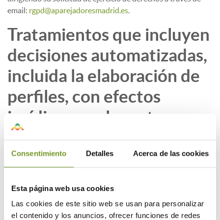
email:
rgpd@aparejadoresmadrid.es
.
Tratamientos que incluyen
decisiones automatizadas,
incluida la elaboración de
perfiles, con efectos
jurídicos o relevantes.
No se realizan.
Consentimiento
Detalles
Acerca de las cookies
¿Por cuánto tiempo
conservaremos sus datos
Esta página web usa cookies
personales?
Las cookies de este sitio web se usan para personalizar
el contenido y los anuncios, ofrecer funciones de redes