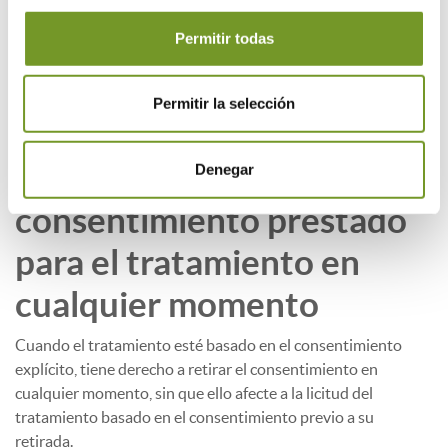
Interesados en el procedimiento.
Permitir todas
Le informamos que el Colegio de Aparejadores y Arquitectos
Técnicos de Madrid como Oficina de Rehabilitación, actúa en
Permitir la selección
calidad de encargado del tratamiento de sus datos, en
nombre y por cuenta de la DG de Vivienda y Rehabilitación
Derecho a retirar el
Denegar
consentimiento prestado
para el tratamiento en
cualquier momento
Cuando el tratamiento esté basado en el consentimiento
explícito, tiene derecho a retirar el consentimiento en
cualquier momento, sin que ello afecte a la licitud del
tratamiento basado en el consentimiento previo a su
retirada.