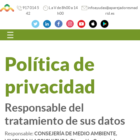
917 014 5
L a V de 8h00 a 14
infoayudas@aparejadoresmad
42
h00
rid.es
Navegación
Política de
privacidad
Responsable del
tratamiento de sus datos
Responsable:
CONSEJERÍA DE MEDIO AMBIENTE,