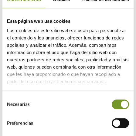
llevar a cabo obras de rehabilitación que contribuyan
a la mejora de la eficiencia energética de los edificios
Esta página web usa cookies
de vivienda, se autoriza al Ministerio de Transportes,
Las cookies de este sitio web se usan para personalizar
Movilidad y Agenda Urbana para que, mediante
el contenido y los anuncios, ofrecer funciones de redes
convenio con el Instituto de Crédito Oficial, por un
sociales y analizar el tráfico. Además, compartimos
plazo de hasta veinte años, se desarrolle una línea de
información sobre el uso que haga del sitio web con
nuestros partners de redes sociales, publicidad y análisis
avales que ofrezcan cobertura parcial del Estado,
web, quienes pueden combinarla con otra información
para que las entidades de crédito puedan ofrecer
que les haya proporcionado o que hayan recopilado a
financiación, en forma de préstamo con un plazo de
partir del uso que haya hecho de sus servicios.
devolución de hasta quince años.
Selección
Necesarias
Estos avales se ofrecen desde las entidades financieras
de
consentimiento
en forma de préstamo con un plazo de devolución de
Preferencias
hasta 15 años.