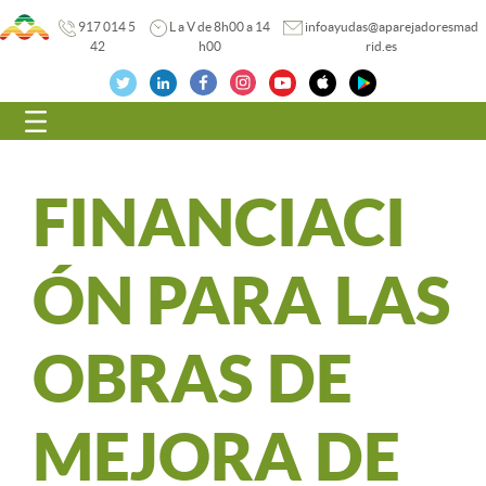
917 014 5
L a V de 8h00 a 14
infoayudas@aparejadoresmad
42
h00
rid.es
Navegación
FINANCIACI
ÓN PARA LAS
OBRAS DE
MEJORA DE