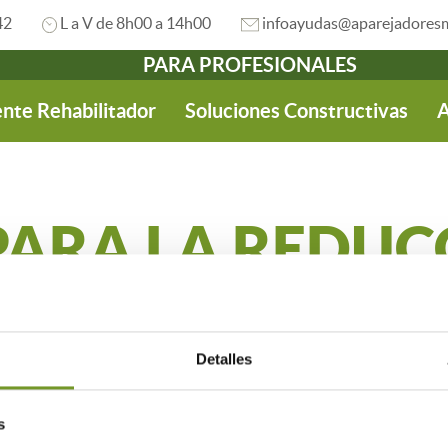
42
L a V de 8h00 a 14h00
infoayudas@aparejadoresm
PARA PROFESIONALES
nte Rehabilitador
Soluciones Constructivas
A
PARA LA REDUC
E GAS Y ELECT
Detalles
ente de la necesidad de hacer un uso adecuado de nuestros re
 todos los ámbitos de nuestra sociedad, desde diferentes insti
s
caces.