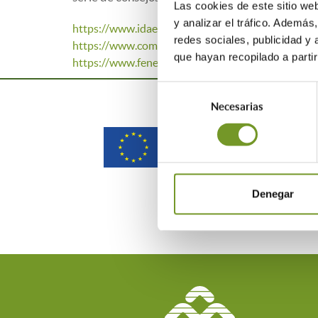
Las cookies de este sitio we
y analizar el tráfico. Ademá
https://www.idae.es/ahorra-energia
redes sociales, publicidad y
https://www.comunidad.madrid/servicios/consu
que hayan recopilado a parti
https://www.fenercom.com/planes/consejos-utiles
Selección
Necesarias
de
consentimiento
Denegar