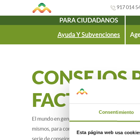
917 014 5
PARA CIUDADANOS
Navegación
Ayuda Y Subvenciones
Age
CONSEJOS 
FACTURAS D
Consentimiento
El mundo en general se ha concienciado finalm
mismos, para conseguir un ahorro energético, en
Esta página web usa cookie
serie de consejos sobre medidas energéticas efi