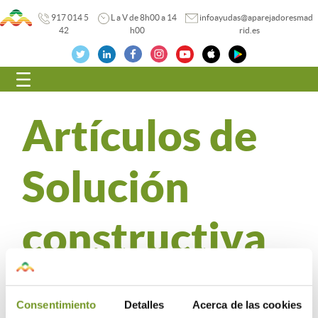
917 014 5
L a V de 8h00 a 14
infoayudas@aparejadoresmad
42
h00
rid.es
Navegación
Artículos de
Solución
constructiva
No hay ningun articulo creado con esta categoria
Consentimiento
Detalles
Acerca de las cookies