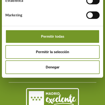
Estadística
Marketing
Permitir todas
C/ Maestro Victoria, 3
28013 Madrid
Permitir la selección
917 014 542
infoayudas@aparejadoresmadrid.
Denegar
es