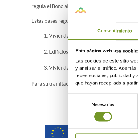
regula el Bono alquiler joven y el Plan Estatal 
Estas bases reguladoras tienen como finalidad e
Consentimiento
1. Viviendas unifamiliares aisladas o agrup
Esta página web usa cookie
2. Edificios de viviendas de tipología resi
Las cookies de este sitio we
3. Viviendas ubicadas en edificios de tipol
y analizar el tráfico. Ademá
redes sociales, publicidad y
que hayan recopilado a parti
Para su tramitación y mayor información, atrav
Selección
Necesarias
de
consentimiento