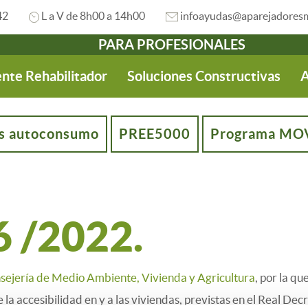
42
L a V de 8h00 a 14h00
infoayudas@aparejadoresm
PARA PROFESIONALES
nte Rehabilitador
Soluciones Constructivas
A
s autoconsumo
PREE5000
Programa MOV
 /2022.
ejería de Medio Ambiente, Vivienda y Agricultura
, por la q
a accesibilidad en y a las viviendas, previstas en el Real Dec