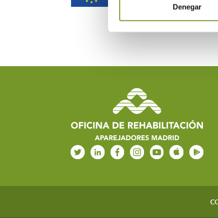
Denegar
C