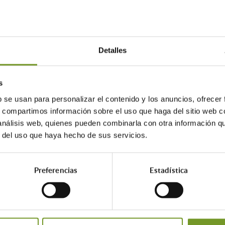
para el acceso a la vivienda 2022-2025.
l fomento de la mejora de la accesibilidad en viviendas, tanto
Detalles
adas en fila.
s
dencial colectiva, interviniendo tanto en sus elementos comunes
b se usan para personalizar el contenido y los anuncios, ofrecer
ogía residencial colectiva.
s, compartimos información sobre el uso que haga del sitio web 
 análisis web, quienes pueden combinarla con otra información q
r del uso que haya hecho de sus servicios.
és de este
enlace
Preferencias
Estadística