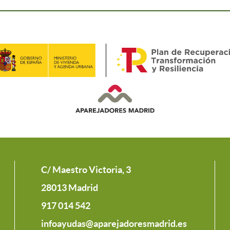
C/ Maestro Victoria, 3
28013 Madrid
917 014 542
infoayudas@aparejadoresmadrid.es