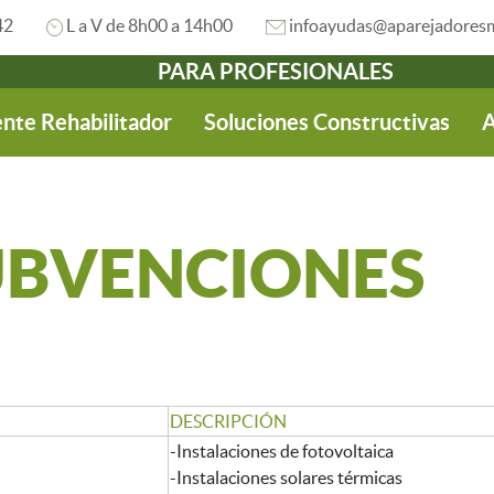
42
L a V de 8h00 a 14h00
infoayudas@aparejadoresm
PARA PROFESIONALES
nte Rehabilitador
Soluciones Constructivas
A
UBVENCIONES
DESCRIPCIÓN
-Instalaciones de fotovoltaica
-Instalaciones solares térmicas