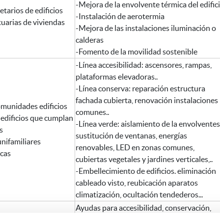
-Mejora de la envolvente térmica del edific
tarios de edificios
-Instalación de aerotermia
tuarias de viviendas
-Mejora de las instalaciones iluminación o
calderas
-Fomento de la movilidad sostenible
-Línea accesibilidad: ascensores, rampas,
plataformas elevadoras..
-Línea conserva: reparación estructura
fachada cubierta, renovación instalaciones
unidades edificios
comunes..
 edificios que cumplan
-Línea verde: aislamiento de la envolventes
s
sustitución de ventanas, energías
unifamiliares
renovables, LED en zonas comunes,
cas
cubiertas vegetales y jardines verticales,..
-Embellecimiento de edificios. eliminación
cableado visto, reubicación aparatos
climatización, ocultación tendederos...
Ayudas para accesibilidad, conservación,
eficiencia energética y salubridad de