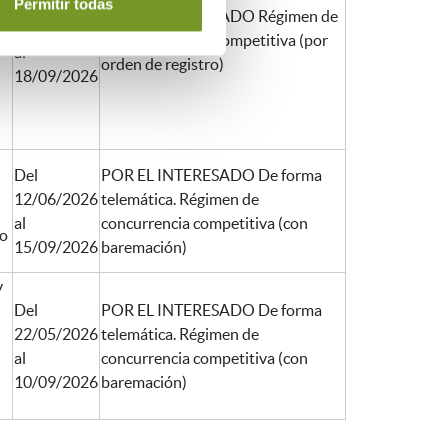
Del
Permitir todas
POR EL INTERESADO Régimen de
13/06/2026
concurrencia no competitiva (por
al
orden de registro)
18/09/2026
Del
POR EL INTERESADO De forma
12/06/2026
telemática. Régimen de
al
concurrencia competitiva (con
do
15/09/2026
baremación)
y
Del
POR EL INTERESADO De forma
22/05/2026
telemática. Régimen de
al
concurrencia competitiva (con
10/09/2026
baremación)