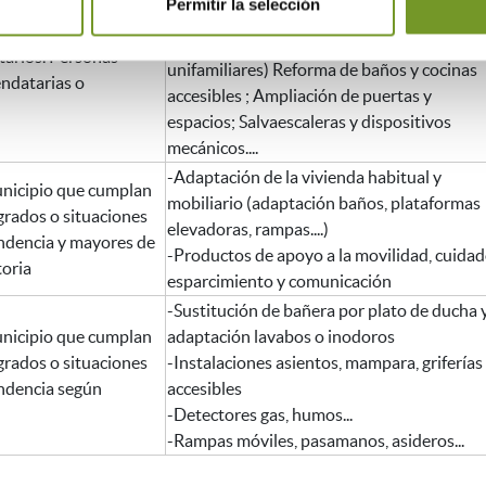
de edificios sin
Permitir la selección
accesible (lumínica, sonora, podotáctil)....
-Programa 2 (viviendas, viviendas
tarios. Personas
unifamiliares) Reforma de baños y cocinas
rendatarias o
accesibles ; Ampliación de puertas y
espacios; Salvaescaleras y dispositivos
mecánicos....
-Adaptación de la vivienda habitual y
nicipio que cumplan
mobiliario (adaptación baños, plataformas
 grados o situaciones
elevadoras, rampas....)
ndencia y mayores de
-Productos de apoyo a la movilidad, cuida
oria
esparcimiento y comunicación
-Sustitución de bañera por plato de ducha 
nicipio que cumplan
adaptación lavabos o inodoros
 grados o situaciones
-Instalaciones asientos, mampara, griferías
ndencia según
accesibles
-Detectores gas, humos...
-Rampas móviles, pasamanos, asideros...