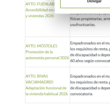
Propietarios agrupados 
Denegar
AYTO. FUENLABRADA
división horizontal.
Accesibilidad en edificios
Cooperativas de propie
y viviendas 2026
físicas propietarias, ar
usufructuarias.
Empadronados en el mu
AYTO. MÓSTOLES
los requisitos de renta,
Promoción de la
de discapacidad o depe
autonomía personal 2026
60 años según convocat
AYTO. RIVAS
Empadronados en el mu
VACIAMADRID
los requisitos de renta,
Adaptación funcional de
de discapacidad o depe
la vivienda habitual 2026
convocatoria