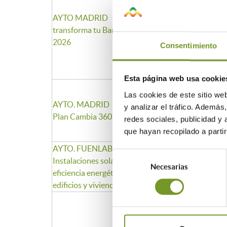
-Comunidades o mancom
AYTO MADRID Plan
-Propietarios únicos de
transforma tu Barrio
Propietarios únicos ed
2026
aportación viviendas
Consentimiento
-Comunidades energéti
Esta página web usa cookie
Comunidades de propiet
Las cookies de este sitio we
AYTO. MADRID
arrendatarios de edifici
y analizar el tráfico. Ademá
Plan Cambia 360
garajes comunitarios. 
redes sociales, publicidad y
aparcamientos PAR
que hayan recopilado a parti
AYTO. FUENLABRADA
Comunidades o agrupac
Selección
Instalaciones solares y
de edificios Cooperativ
Necesarias
de
eficiencia energética en
Comunidades energética
consentimiento
edificios y viviendas 2026
arrendatarias o usufruc
Comunidades de propie