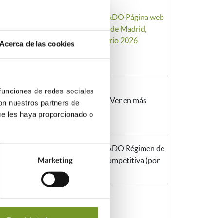
Del
POR EL INTERESADO Página web
16/06/2026
del Ayuntamiento de Madrid,
al
Transforma tu Barrio 2026
Acerca de las cookies
15/10/2026
Según
 funciones de redes sociales
programas.
Según programas. Ver en más
con nuestros partners de
Ver en más
información
ue les haya proporcionado o
,
información
Del
POR EL INTERESADO Régimen de
16/06/2026
concurrencia no competitiva (por
Marketing
al
orden de registro)
11/09/2026
ra