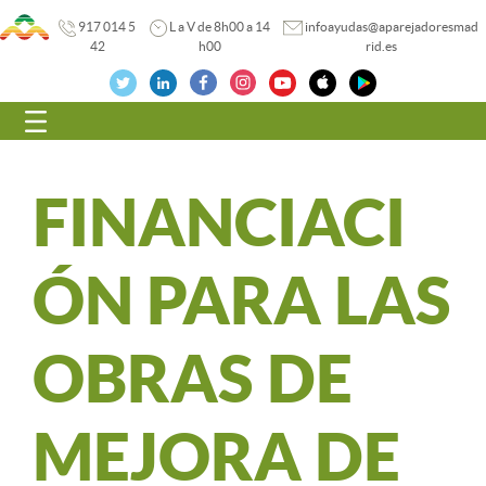
917 014 5
L a V de 8h00 a 14
infoayudas@aparejadoresmad
42
h00
rid.es
Navegación
FINANCIACI
ÓN PARA LAS
OBRAS DE
MEJORA DE