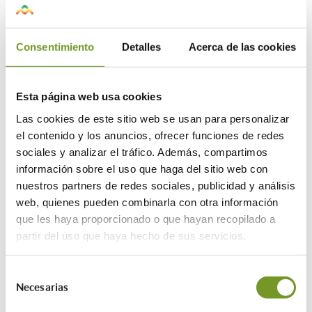
llevar a cabo obras de rehabilitación que contribuyan
a la mejora de la eficiencia energética de los edificios
Consentimiento
Detalles
Acerca de las cookies
de vivienda, se autoriza al Ministerio de Transportes,
Movilidad y Agenda Urbana para que, mediante
convenio con el Instituto de Crédito Oficial, por un
Esta página web usa cookies
plazo de hasta veinte años, se desarrolle una línea de
Las cookies de este sitio web se usan para personalizar
el contenido y los anuncios, ofrecer funciones de redes
avales que ofrezcan cobertura parcial del Estado,
sociales y analizar el tráfico. Además, compartimos
para que las entidades de crédito puedan ofrecer
información sobre el uso que haga del sitio web con
financiación, en forma de préstamo con un plazo de
nuestros partners de redes sociales, publicidad y análisis
web, quienes pueden combinarla con otra información
devolución de hasta quince años.
que les haya proporcionado o que hayan recopilado a
partir del uso que haya hecho de sus servicios.
Estos avales se ofrecen desde las entidades financieras
en forma de préstamo con un plazo de devolución de
Selección
hasta 15 años.
Necesarias
de
consentimiento