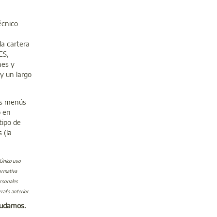
écnico
la cartera
ES,
nes y
y un largo
los menús
o en
tipo de
 (la
. Único uso
ormativa
ersonales
rrafo anterior.
yudamos.