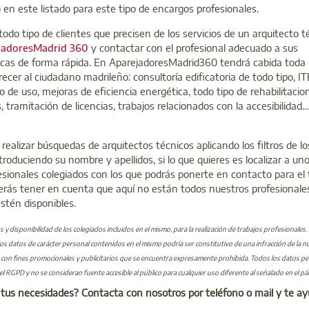
o en este listado para este tipo de encargos profesionales.
odo tipo de clientes que precisen de los servicios de un arquitecto t
jadoresMadrid 360
y contactar con el profesional adecuado a sus
icas de forma rápida. En AparejadoresMadrid360 tendrá cabida toda 
cer al ciudadano madrileño: consultoría edificatoria de todo tipo, IT
o de uso, mejoras de eficiencia energética, todo tipo de rehabilitacio
tramitación de licencias, trabajos relacionados con la accesibilidad…
realizar búsquedas de arquitectos técnicos aplicando los filtros de 
troduciendo su nombre y apellidos, si lo que quieres es localizar a un
esionales colegiados con los que podrás ponerte en contacto para el 
berás tener en cuenta que aquí no están todos nuestros profesionales
estén disponibles.
os y disponibilidad de los colegiados incluidos en el mismo, para la realización de trabajos profesionales
os datos de carácter personal contenidos en el mismo podría ser constitutivo de una infracción de la n
os con fines promocionales y publicitarios que se encuentra expresamente prohibida. Todos los datos p
 el RGPD y no se consideran fuente accesible al público para cualquier uso diferente al señalado en el pá
 tus necesidades? Contacta con nosotros por teléfono o mail y te a