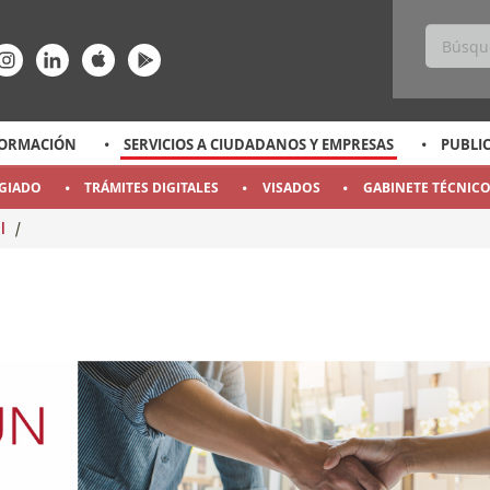
ss
ace-rrss
enlace-rrss
enlace-rrss
enlace-rrss
enlace-rrss
ORMACIÓN
SERVICIOS A CIUDADANOS Y EMPRESAS
PUBLI
EGIADO
TRÁMITES DIGITALES
VISADOS
GABINETE TÉCNIC
al
/