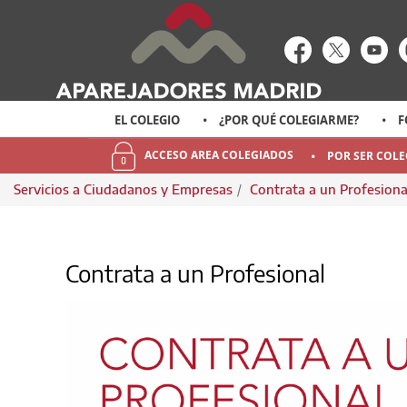
enlace-rrss
enlace-rr
enl
EL COLEGIO
¿POR QUÉ COLEGIARME?
F
ACCESO AREA COLEGIADOS
POR SER COL
Servicios a Ciudadanos y Empresas
Contrata a un Profesion
CONTRATA A UN PROFESIONAL
Contrata a un Profesional