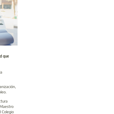
ad que
la
anización,
leo.
ctura
 Maestro
l Colegio