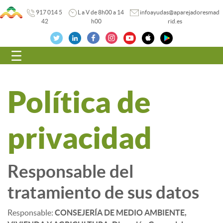
917 014 5
L a V de 8h00 a 14
infoayudas@aparejadoresmad
42
h00
rid.es
Navegación
Política de
privacidad
Responsable del
tratamiento de sus datos
Responsable:
CONSEJERÍA DE MEDIO AMBIENTE,