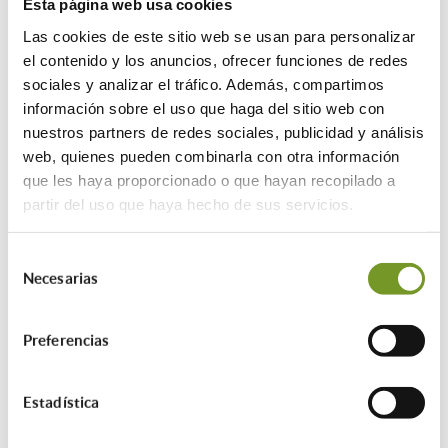
Esta página web usa cookies
Los datos personales proporcionados se conservarán por el
siguiente periodo:
Las cookies de este sitio web se usan para personalizar
el contenido y los anuncios, ofrecer funciones de redes
Periodo indeterminado. Los datos se mantendrán durante el
sociales y analizar el tráfico. Además, compartimos
tiempo que es necesario para cumplir con la finalidad para la
información sobre el uso que haga del sitio web con
que se recabaron y para determinar las posibles
nuestros partners de redes sociales, publicidad y análisis
responsabilidades que se pudieran derivar de dicha finalidad
web, quienes pueden combinarla con otra información
y del tratamiento de los datos.
que les haya proporcionado o que hayan recopilado a
¿A qué destinatarios se
partir del uso que haya hecho de sus servicios.
comunicarán sus datos?
Selección
Necesarias
de
Intervención General, Tesorería General y otros órganos de la
consentimiento
Comunidad de Madrid que participan en el procedimiento.
Preferencias
Tribunales de Justicia, Tribunal de Cuentas, Defensor del
Pueblo y otras Instituciones de control, especialmente de la
AGE y órganos de la Unión Europea a efectos de auditoría y
Estadística
control de fondos estatales y europeos. Ayuntamientos,
Entidades Colaboradoras y Ministerio de Fomento.