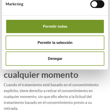
Marketing
Interesados en el procedimiento.
Le informamos que el Colegio de Aparejadores y Arquitectos
Técnicos de Madrid como Oficina de Rehabilitación, actúa en
calidad de encargado del tratamiento de sus datos, en
Permitir todas
nombre y por cuenta de la DG de Vivienda y Rehabilitación
Derecho a retirar el
Permitir la selección
consentimiento prestado
Denegar
para el tratamiento en
cualquier momento
Cuando el tratamiento esté basado en el consentimiento
explícito, tiene derecho a retirar el consentimiento en
cualquier momento, sin que ello afecte a la licitud del
tratamiento basado en el consentimiento previo a su
retirada.