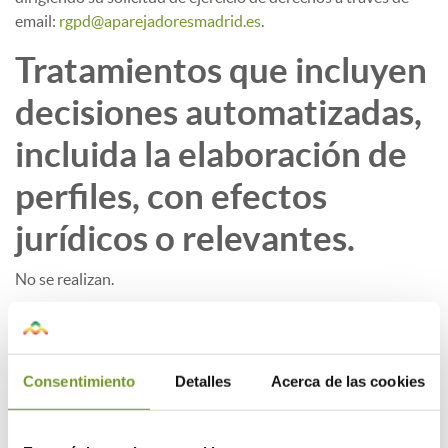
email:
rgpd@aparejadoresmadrid.es
.
Tratamientos que incluyen
decisiones automatizadas,
incluida la elaboración de
perfiles, con efectos
jurídicos o relevantes.
No se realizan.
¿Por cuánto tiempo
conservaremos sus datos
Consentimiento
Detalles
Acerca de las cookies
personales?