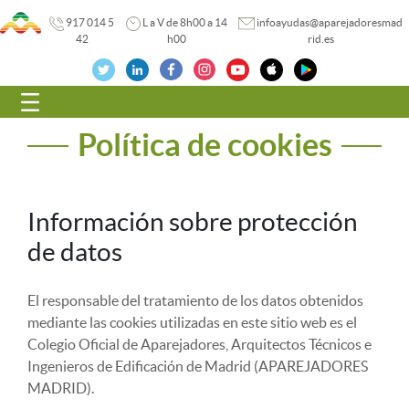
917 014 5
L a V de 8h00 a 14
infoayudas@aparejadoresmad
42
h00
rid.es
Navegación
Política de cookies
Información sobre protección
de datos
El responsable del tratamiento de los datos obtenidos
mediante las cookies utilizadas en este sitio web es el
Colegio Oficial de Aparejadores, Arquitectos Técnicos e
Ingenieros de Edificación de Madrid (APAREJADORES
MADRID).