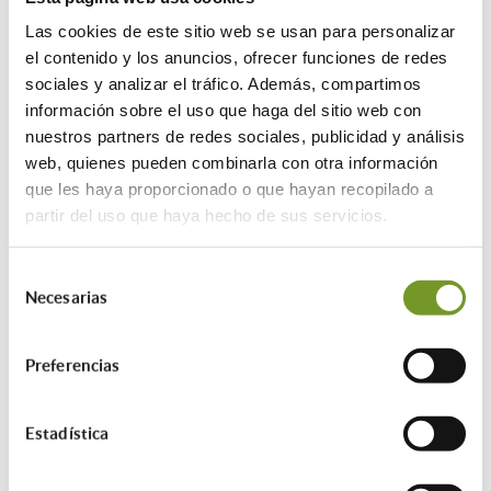
comportamiento.
Las cookies de este sitio web se usan para personalizar
Rastrea al visitante
el contenido y los anuncios, ofrecer funciones de redes
a través de
sociales y analizar el tráfico. Además, compartimos
dispositivos y
información sobre el uso que haga del sitio web con
canales de
nuestros partners de redes sociales, publicidad y análisis
marketing.
web, quienes pueden combinarla con otra información
que les haya proporcionado o que hayan recopilado a
_ga_#
Google
Se utiliza para
2 años
partir del uso que haya hecho de sus servicios.
enviar datos a
Google Analytics
sobre el dispositivo
Selección
del visitante y su
Necesarias
de
comportamiento.
consentimiento
Rastrea al visitante
Preferencias
a través de
dispositivos y
canales de
Estadística
marketing.