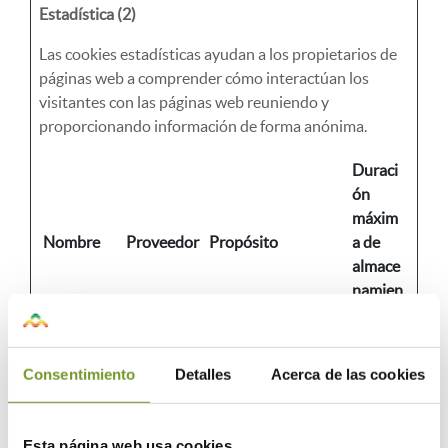
Estadística (2)
Las cookies estadísticas ayudan a los propietarios de
páginas web a comprender cómo interactúan los
visitantes con las páginas web reuniendo y
proporcionando información de forma anónima.
Duraci
ón
máxim
Nombre
Proveedor
Propósito
a de
almace
namien
to
_ga
Google
Se utiliza para
2 años
enviar datos a
Consentimiento
Detalles
Acerca de las cookies
Google Analytics
sobre el dispositivo
del visitante y su
Esta página web usa cookies