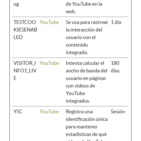
og
de YouTube en la
web.
TESTCOO
YouTube
Se usa para rastrear
1 día
KIESENAB
la interacción del
LED
usuario con el
contenido
integrado.
VISITOR_I
YouTube
Intenta calcular el
180
NFO1_LIV
ancho de banda del
días
E
usuario en páginas
con vídeos de
YouTube
integrados.
YSC
YouTube
Registra una
Sesión
identificación única
para mantener
estadísticas de qué