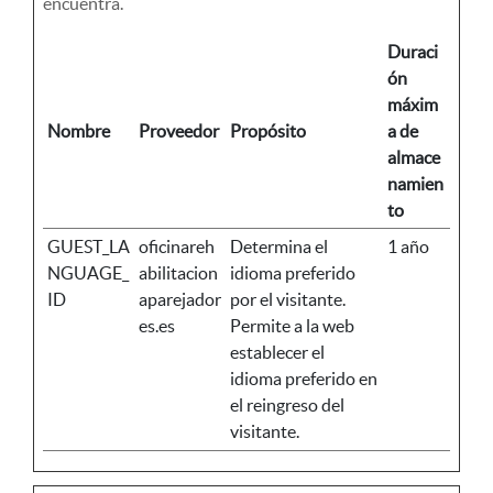
encuentra.
Duraci
ón
máxim
Nombre
Proveedor
Propósito
a de
almace
namien
to
GUEST_LA
oficinareh
Determina el
1 año
NGUAGE_
abilitacion
idioma preferido
ID
aparejador
por el visitante.
es.es
Permite a la web
establecer el
idioma preferido en
el reingreso del
visitante.