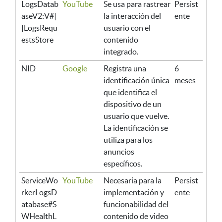
LogsDatab
YouTube
Se usa para rastrear
Persist
aseV2:V#|
la interacción del
ente
|LogsRequ
usuario con el
estsStore
contenido
integrado.
NID
Google
Registra una
6
identificación única
meses
que identifica el
dispositivo de un
usuario que vuelve.
La identificación se
utiliza para los
anuncios
específicos.
ServiceWo
YouTube
Necesaria para la
Persist
rkerLogsD
implementación y
ente
atabase#S
funcionabilidad del
WHealthL
contenido de video