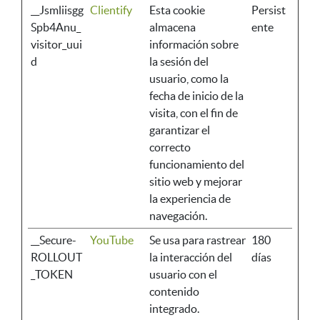
__Jsmliisgg
Clientify
Esta cookie
Persist
Spb4Anu_
almacena
ente
visitor_uui
información sobre
d
la sesión del
usuario, como la
fecha de inicio de la
visita, con el fin de
garantizar el
correcto
funcionamiento del
sitio web y mejorar
la experiencia de
navegación.
__Secure-
YouTube
Se usa para rastrear
180
ROLLOUT
la interacción del
días
_TOKEN
usuario con el
contenido
integrado.