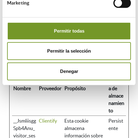
Marketing
Marketing (17)
Las cookies de marketing se utilizan para rastrear a los
visitantes en las páginas web. La intención es mostrar
Permitir todas
anuncios relevantes y atractivos para el usuario
individual, y por lo tanto, más valiosos para los
Permitir la selección
editores y terceros anunciantes.
Duraci
Denegar
ón
máxim
Nombre
Proveedor
Propósito
a de
almace
namien
to
__Jsmliisgg
Clientify
Esta cookie
Persist
Spb4Anu_
almacena
ente
visitor_ses
información sobre