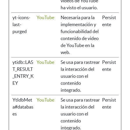
vídeos de YouTube
ha visto el usuario.
yt-icons-
YouTube
Necesaria para la
Persist
last-
implementación y
ente
purged
funcionabilidad del
contenido de video
de YouTube en la
web.
ytidb::LAS
YouTube
Se usa para rastrear
Persist
T_RESULT
la interacción del
ente
_ENTRY_K
usuario con el
EY
contenido
integrado.
YtIdbMet
YouTube
Se usa para rastrear
Persist
a#databas
la interacción del
ente
es
usuario con el
contenido
integrado.