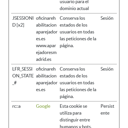
usuario para el
dominio actual
JSESSIONI
oficinareh
Conserva los
Sesión
D [x2]
abilitacion
estados de los
aparejador
usuarios en todas
es.es
las peticiones de la
www.apar
página.
ejadoresm
adrid.es
LFR_SESSI
oficinareh
Conserva los
Sesión
ON_STATE
abilitacion
estados de los
_#
aparejador
usuarios en todas
es.es
las peticiones de la
página.
rc::a
Google
Esta cookie se
Persist
utiliza para
ente
distinguir entre
humanos y bots.