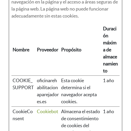
navegación en la página y el acceso a áreas seguras de
la página web. La página web no puede funcionar
adecuadamente sin estas cookies.
Duraci
ón
máxim
Nombre
Proveedor
Propósito
a de
almace
namien
to
COOKIE_
oficinareh
Esta cookie
1 año
SUPPORT
abilitacion
determina si el
aparejador
navegador acepta
es.es
cookies.
CookieCo
Cookiebot
Almacena el estado
1 año
nsent
de consentimiento
de cookies del