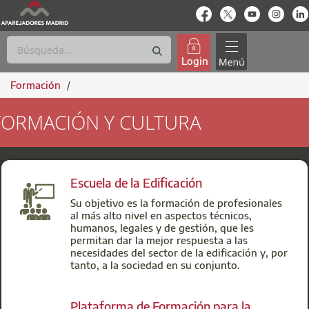
enlace-rrss
enlace-rrss
enlace-rrs
enlac
Login
Formación
/
FORMACIÓN Y CULTURA
FORMACIÓN
Escuela de la Edificación
Su objetivo es la formación de profesionales
al más alto nivel en aspectos técnicos,
humanos, legales y de gestión, que les
permitan dar la mejor respuesta a las
necesidades del sector de la edificación y, por
tanto, a la sociedad en su conjunto.
Plataforma de Formación para la