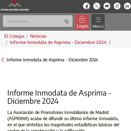
enlace-rrss
enlace-rrss
enlace-rrs
enlac
Login
El Colegio
Noticias
Informe Inmodata de Asprima - Diciembre 2024
/
INFORME INMODATA DE ASPRIMA - DICIEM
Informe Inmodata de Asprima - Diciembre 2024
Informe Inmodata de Asprima -
Diciembre 2024
La Asociación de Promotores Inmobiliarios de Madrid
(ASPRIMA) acaba de difundir su último informe Inmodata,
en el que sintetiza las magnitudes estadísticas básicas del
sector de la construcción y la edificación.