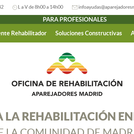
42
L a V de 8h00 a 14h00
infoayudas@aparejadoresm
PARA PROFESIONALES
nte Rehabilitador
Soluciones Constructivas
A
 LA REHABILITACIÓN E
E LA COMUNIDAD DE MADR