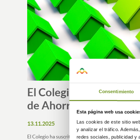
El Colegio Actúa Como 
Consentimiento
de Ahorro Energético
Esta página web usa cookie
Las cookies de este sitio we
13.11.2025
y analizar el tráfico. Ademá
El Colegio ha suscrito un acuerdo de colaboración co
redes sociales, publicidad y