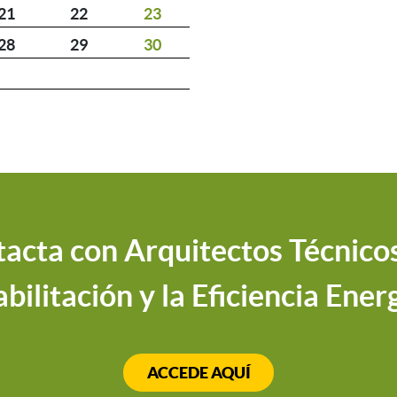
21
22
23
28
29
30
acta con Arquitectos Técnicos
bilitación y la Eficiencia Ener
ACCEDE AQUÍ