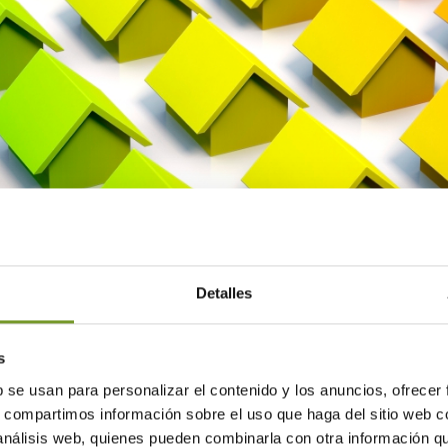
Centro de Apoyo para la Gest
Detalles
s
b se usan para personalizar el contenido y los anuncios, ofrecer
s, compartimos información sobre el uso que haga del sitio web 
n Iberdrola que posiciona a nuestra institución como un centro de 
 análisis web, quienes pueden combinarla con otra información q