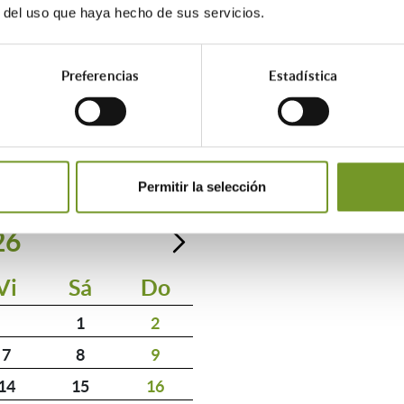
ados de Ahorro Energético (CAE) derivados de actuaciones de rehab
r del uso que haya hecho de sus servicios.
Preferencias
Estadística
AGENDA
Permitir la selección
26
Vi
Sá
Do
1
2
7
8
9
14
15
16