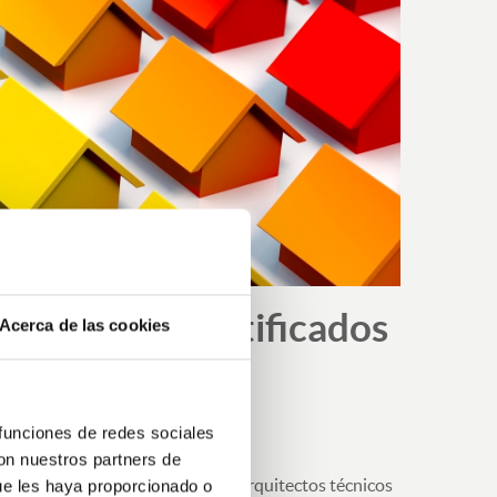
ión de los Certificados
Acerca de las cookies
 funciones de redes sociales
con nuestros partners de
referencia y apoyo para que los arquitectos técnicos
ue les haya proporcionado o