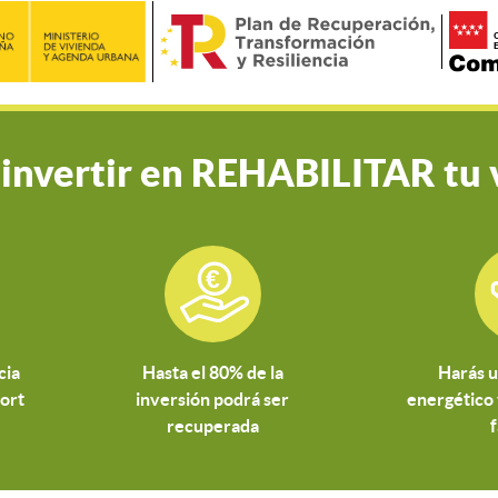
 invertir en REHABILITAR tu 
cia
Hasta el 80% de la
Harás u
fort
inversión podrá ser
energético 
recuperada