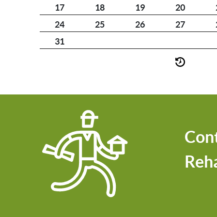
17
18
19
20
24
25
26
27
31
Cont
Reha