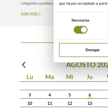
colegiados puedan gestionar y canalizar los Certific
que hayan recopilado a parti
Leer más >
Selección
Necesarias
de
consentimiento
Denegar
AGOSTO
20
Lu
Ma
Mi
Ju
3
4
5
6
10
11
12
13