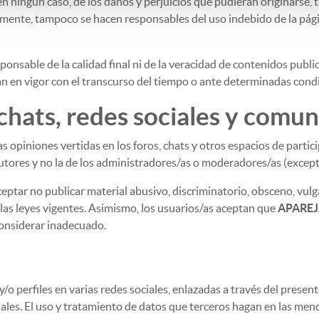
n ningún caso, de los daños y perjuicios que pudieran originarse, t
almente, tampoco se hacen responsables del uso indebido de la pági
ponsable de la calidad final ni de la veracidad de contenidos publi
n en vigor con el transcurso del tiempo o ante determinadas cond
 chats, redes sociales y comu
as opiniones vertidas en los foros, chats y otros espacios de parti
utores y no la de los administradores/as o moderadores/as (excep
eptar no publicar material abusivo, discriminatorio, obsceno, vulga
las leyes vigentes. Asimismo, los usuarios/as aceptan que
APARE
considerar inadecuado.
/o perfiles en varias redes sociales, enlazadas a través del presen
ales. El uso y tratamiento de datos que terceros hagan en las men