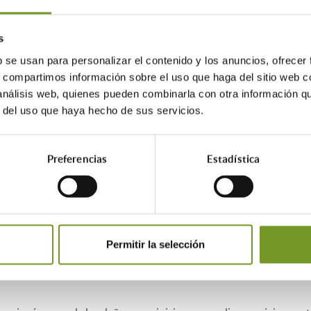
chos de explotación en cualquiera de sus formas.
s
 por la normativa en materia de propiedad intelectual e industrial,
 tipo de derecho sobre la propiedad intelectual o industrial del ci
b se usan para personalizar el contenido y los anuncios, ofrecer
s, compartimos información sobre el uso que haga del sitio web 
de los contenidos de la página web si se realiza con fines publicita
 análisis web, quienes pueden combinarla con otra información q
los casos en los que dichos actos sean incompatibles con los fines 
r del uso que haya hecho de sus servicios.
etc. que formen parte de la página web, no se podrán utilizar por s
Preferencias
Estadística
 de ejercer las acciones legales que correspondan contra los usuari
edan facilitar como sugerencias, propuestas, etc., se consideran re
Permitir la selección
que no tenga el citado carácter.