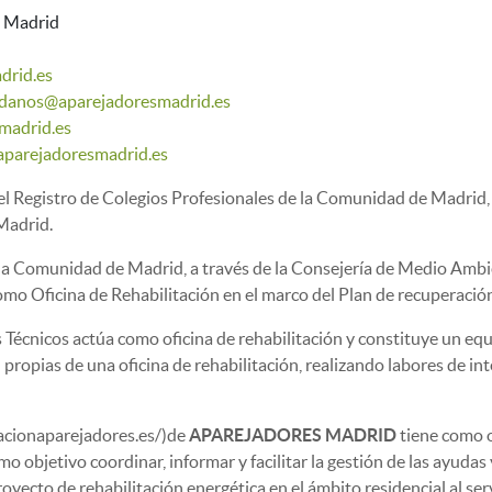
. Madrid
drid.es
danos@aparejadoresmadrid.es
madrid.es
parejadoresmadrid.es
el Registro de Colegios Profesionales de la Comunidad de Madrid, e
Madrid.
la Comunidad de Madrid, a través de la Consejería de Medio Ambient
mo Oficina de Rehabilitación en el marco del Plan de recuperación,
 Técnicos actúa como oficina de rehabilitación y constituye un equ
propias de una oficina de rehabilitación, realizando labores de int
tacionaparejadores.es/)de
APAREJADORES MADRID
tiene como ob
omo objetivo coordinar, informar y facilitar la gestión de las ayuda
proyecto de rehabilitación energética en el ámbito residencial al s