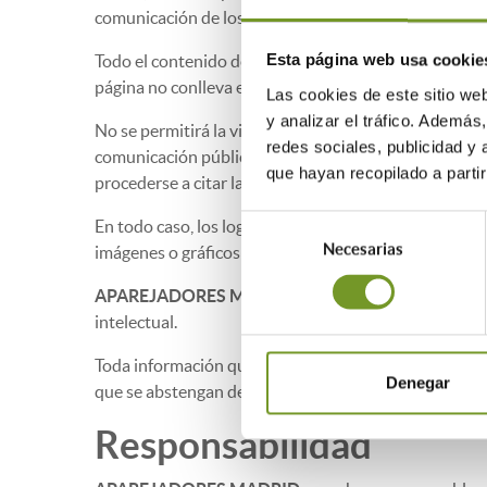
comunicación de los mismos, así como todos los dere
Esta página web usa cookie
Todo el contenido de la página se encuentra protegido
página no conlleva en ningún caso la cesión de ningún
Las cookies de este sitio we
y analizar el tráfico. Ademá
No se permitirá la visualización, descarga e impresión 
redes sociales, publicidad y
comunicación pública o modificación y, en general, en 
que hayan recopilado a parti
procederse a citar la fuente.
Selección
En todo caso, los logos, gráficos, imágenes, iconos, 
Necesarias
de
imágenes o gráficos del que formen parte.
consentimiento
APAREJADORES MADRID
se reserva la posibilidad
intelectual.
Toda información que los usuarios de la página web pu
Denegar
que se abstengan de enviar toda aquella información 
Responsabilidad