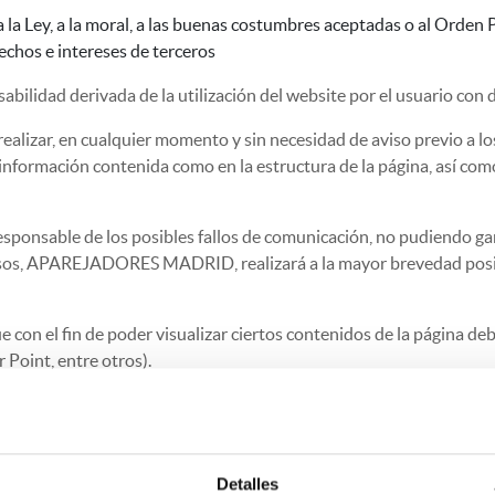
 a la Ley, a la moral, a las buenas costumbres aceptadas o al Orden 
rechos e intereses de terceros
abilidad derivada de la utilización del website por el usuario con 
realizar, en cualquier momento y sin necesidad de aviso previo a los
información contenida como en la estructura de la página, así como
esponsable de los posibles fallos de comunicación, no pudiendo gar
casos, APAREJADORES MADRID, realizará a la mayor brevedad posib
e con el fin de poder visualizar ciertos contenidos de la página de
 Point, entre otros).
us imágenes, gráficos, texto, y todo tipo de datos, son propiedad 
Detalles
JADORES MADRID
tiene en exclusiva el ejercicio de los derechos