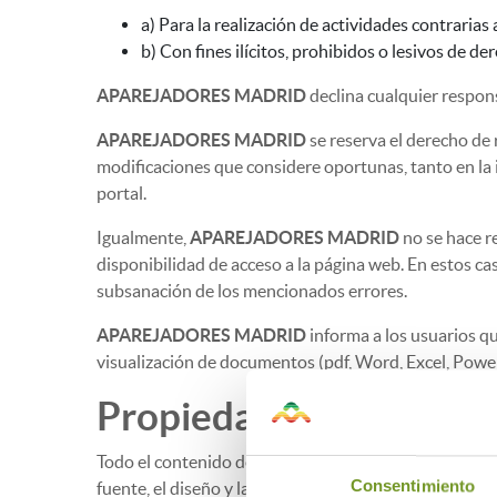
a) Para la realización de actividades contrarias
b) Con fines ilícitos, prohibidos o lesivos de de
APAREJADORES MADRID
declina cualquier respons
APAREJADORES MADRID
se reserva el derecho de 
modificaciones que considere oportunas, tanto en la 
portal.
Igualmente,
APAREJADORES MADRID
no se hace r
disponibilidad de acceso a la página web. En estos 
subsanación de los mencionados errores.
APAREJADORES MADRID
informa a los usuarios qu
visualización de documentos (pdf, Word, Excel, Power
Propiedad Intelectual
Todo el contenido de la presente página, incluyendo s
Consentimiento
fuente, el diseño y la estructura de la página.
APARE