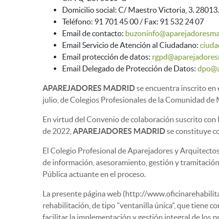
Domicilio social: C/ Maestro Victoria, 3. 28013
Teléfono: 91 701 45 00 / Fax: 91 532 24 07
Email de contacto:
buzoninfo@aparejadoresma
Email Servicio de Atención al Ciudadano:
ciuda
Email protección de datos:
rgpd@aparejadores
Email Delegado de Protección de Datos:
dpo@a
APAREJADORES MADRID
se encuentra inscrito en 
julio, de Colegios Profesionales de la Comunidad de 
En virtud del Convenio de colaboración suscrito con 
de 2022,
APAREJADORES MADRID
se constituye co
El Colegio Profesional de Aparejadores y Arquitectos
de información, asesoramiento, gestión y tramitación 
Pública actuante en el proceso.
La presente página web (http://www.oficinarehabili
rehabilitación, de tipo ”ventanilla única”, que tiene c
facilitar la implementación y gestión integral de los 