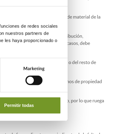
 y la posible consulta o descarga de material de la
tado material o contenido.
 funciones de redes sociales
con nuestros partners de
rios o comerciales, o para su distribución,
ue les haya proporcionado o
de esta página. En el resto de los casos, debe
eparado del texto al que acompañen o del resto de
Marketing
os que violen o infrinjan los derechos de propiedad
cibidas y cedidas a título gratuito, por lo que ruega
Permitir todas