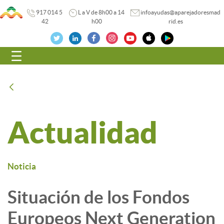
917 014 5
L a V de 8h00 a 14
infoayudas@aparejadoresmad
42
h00
rid.es
Navegación
Atrás
Actualidad
Noticia
Situación de los Fondos
Europeos Next Generation