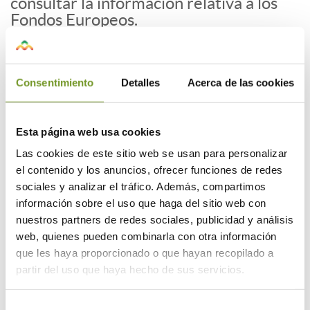
consultar la información relativa a los
Fondos Europeos.
https://www.comunidad.madrid/servicio
s/vivienda/ayudas-actuaciones-
rehabilitacion-energetica-edificios-
Consentimiento
Detalles
Acerca de las cookies
residenciales-viviendas-prtr
Situación de los programas 3, 4 y 5, a
Esta página web usa cookies
fecha 15/06/2023:
Las cookies de este sitio web se usan para personalizar
el contenido y los anuncios, ofrecer funciones de redes
sociales y analizar el tráfico. Además, compartimos
información sobre el uso que haga del sitio web con
nuestros partners de redes sociales, publicidad y análisis
web, quienes pueden combinarla con otra información
que les haya proporcionado o que hayan recopilado a
partir del uso que haya hecho de sus servicios.
Selección