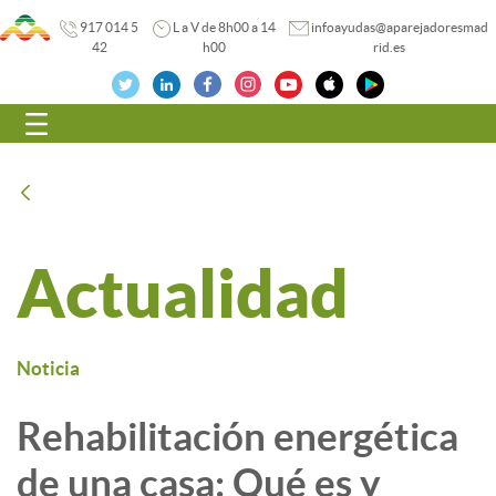
917 014 5
L a V de 8h00 a 14
infoayudas@aparejadoresmad
42
h00
rid.es
Navegación
Atrás
Actualidad
Noticia
Rehabilitación energética
de una casa: Qué es y