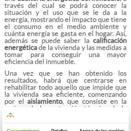
través del cual se podrá conocer la
situación y el uso que se le da a la
energía, mostrando el impacto que tiene
el consumo en el medio ambiente y
cuánta energía se gasta en el hogar. Así,
además se puede saber la
calificación
energética
de la vivienda y las medidas a
tomar para conseguir una mayor
eficiencia del inmueble.
Una vez que se han obtenido los
resultados, habrá que centrarse en
rehabilitar todo aquello que impide que
la vivienda sea eficiente, comenzando
por el
aislamiento
, que consiste en la
mejora de la protección térmica de la
vivienda, principalmente por el tejado y
la fachada, pero teniendo en cuenta
otros puntos de la vivienda como
Consentimiento
Detalles
Acerca de las cookies