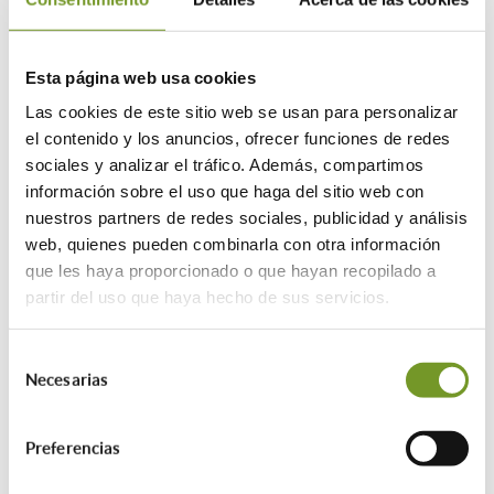
puertas, ventanas…; y continuando con
la
estanqueidad
, que tiene por finalidad
el evitar las fugas de aire por rejillas o
Esta página web usa cookies
huecos de ventanas, por grietas en la
Las cookies de este sitio web se usan para personalizar
pared, etcétera.
el contenido y los anuncios, ofrecer funciones de redes
sociales y analizar el tráfico. Además, compartimos
Además, habrá que efectuar acciones de
información sobre el uso que haga del sitio web con
mejora en
ventilación
, para disponer de
nuestros partners de redes sociales, publicidad y análisis
un sistema adecuado que permita
web, quienes pueden combinarla con otra información
reducir la demanda de calor hasta en un
que les haya proporcionado o que hayan recopilado a
90%; e
iluminación
, siendo
partir del uso que haya hecho de sus servicios.
recomendable que se cuente con un
sistema de alumbrado, optando por uno
inteligente y buscando aprovechar la luz
Selección
natural todo lo posible.
Necesarias
de
consentimiento
Para completar la rehabilitación
Preferencias
energética de la vivienda, se aconseja la
instalación de sistemas que
favorezcan