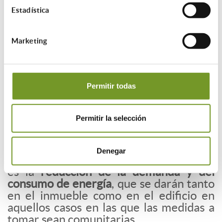
el empleo de energías renovables
,
Estadística
recurriendo al uso de paneles solares,
geotermia o aerotermia, entre otros, de
manera que se pueda optimizar el
Marketing
consumo eléctrico.
Permitir todas
Beneficios de la rehabilitación
energética de la vivienda
Permitir la selección
Apostar por la
rehabilitación
energética
en un inmueble aportará
diferentes mejoras a la vivienda, entre
Denegar
las que se encuentra la más obvia, que
es la
reducción de la demanda y del
consumo de energía
, que se darán tanto
en el inmueble como en el edificio en
aquellos casos en las que las medidas a
tomar sean comunitarias.