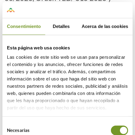
Orden TED/845/2023.
Para entender el proceso vamos a
definir los agentes intervinientes en
Consentimiento
Detalles
Acerca de las cookies
el Sistema CAE estos son:
• Sujetos obligados: empresas
energéticas obligadas a conseguir
Esta página web usa cookies
cantidades establecidas de ahorro
Las cookies de este sitio web se usan para personalizar
energético al año y que pueden
el contenido y los anuncios, ofrecer funciones de redes
cumplir esta obligación pagando al
sociales y analizar el tráfico. Además, compartimos
Fondo Nacional de Eficiencia
información sobre el uso que haga del sitio web con
Energética o liquidando CAE.
nuestros partners de redes sociales, publicidad y análisis
• Sujetos delegados: empresas que
web, quienes pueden combinarla con otra información
pueden ayudar a los sujetos
que les haya proporcionado o que hayan recopilado a
obligados a conseguir CAE.
partir del uso que haya hecho de sus servicios.
• Propietario del ahorro: es la
persona o entidad que genera unos
Selección
ahorros que se pueden convertir en
Necesarias
de
CAE. El propietario del ahorro suele