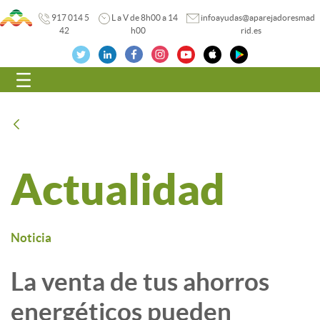
917 014 5
L a V de 8h00 a 14
infoayudas@aparejadoresmad
42
h00
rid.es
Navegación
Atrás
Actualidad
Noticia
La venta de tus ahorros
energéticos pueden