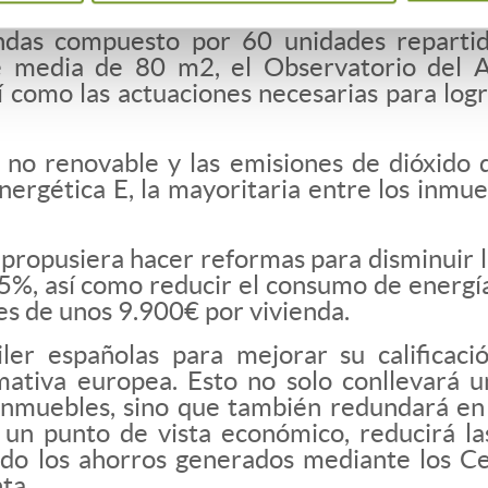
ndas compuesto por 60 unidades repartid
ie media de 80 m2, el Observatorio del Al
í como las actuaciones necesarias para log
no renovable y las emisiones de dióxido 
 energética E, la mayoritaria entre los in
e propusiera hacer reformas para disminuir 
 35%, así como reducir el consumo de energí
es de unos 9.900€ por vivienda.
iler españolas para mejorar su calificac
rmativa europea. Esto no solo conllevará 
muebles, sino que también redundará en e
un punto de vista económico, reducirá las
ndo los ahorros generados mediante los Ce
ta.