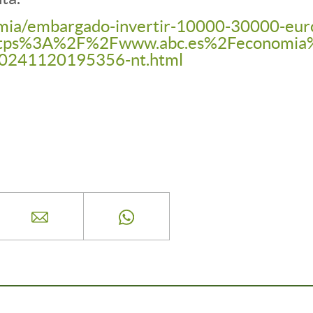
mia/embargado-invertir-10000-30000-euros
ttps%3A%2F%2Fwww.abc.es%2Feconomia%2
-20241120195356-nt.html