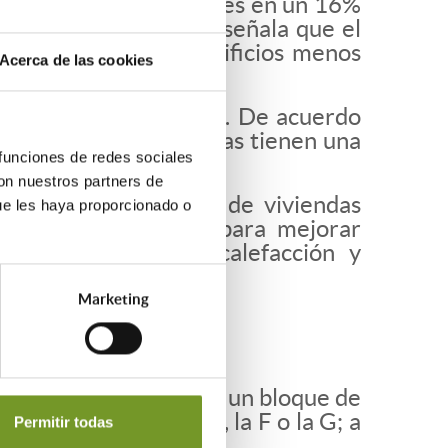
e viviendas residenciales en un 16%
a 2035. La normativa señala que el
ón del 43% de los edificios menos
Acerca de las cookies
nmuebles residenciales. De acuerdo
las viviendas alquiladas tienen una
 funciones de redes sociales
con nuestros partners de
ica de nuestro parque de viviendas
ue les haya proporcionado o
ortantes inversiones para mejorar
, los sistemas de calefacción y
Marketing
ión se precisa para que un bloque de
ueta marrón como la E, la F o la G; a
Permitir todas