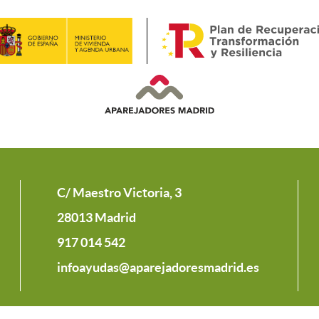
C/ Maestro Victoria, 3
28013 Madrid
917 014 542
infoayudas@aparejadoresmadrid.es