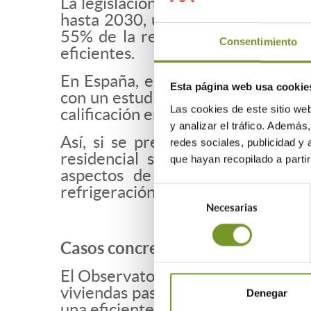
La legislación europea obliga a di
hasta 2030, un porcentaje que se 
55% de la reducción del consumo 
Consentimiento
eficientes.
En España, estos requerimientos p
Esta página web usa cookie
con un estudio previo elaborado po
Las cookies de este sitio we
calificación energética considerada
y analizar el tráfico. Ademá
Así, si se pretenden lograr estos
redes sociales, publicidad y
residencial se convierte en una 
que hayan recopilado a parti
aspectos de nuestros hogares, 
refrigeración y la calidad del aire i
Selección
Necesarias
de
consentimiento
Casos concretos
El Observatorio del Alquiler ha ela
viviendas pase de una calificación e
Denegar
una eficiente, como la A, la B o la C