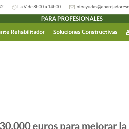
42
L a V de 8h00 a 14h00
infoayudas@aparejadoresm
PARA PROFESIONALES
nte Rehabilitador
Soluciones Constructivas
A
 30.000 euros para mejorar la