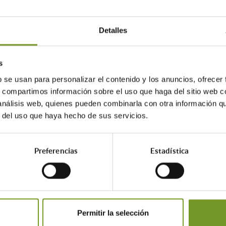
sminuir el consumo energético del parque d
eleva hasta en torno al 20% y el 22% par
energético debe proceder de la renovaci
Detalles
odrían afectar a la gran mayoría de los i
s
r el Observatorio del Alquiler, el 83,8% de 
b se usan para personalizar el contenido y los anuncios, ofrecer
 ineficiente.
s, compartimos información sobre el uso que haga del sitio web 
 objetivos, mejorar la eficiencia energét
 análisis web, quienes pueden combinarla con otra información q
auténtica necesidad, que conllevará imp
r del uso que haya hecho de sus servicios.
como el aislamiento térmico de fachadas
nterior de las viviendas.
Preferencias
Estadística
borado un análisis para calcular qué invers
nergética ineficiente, es decir, de una etiq
Permitir la selección
.