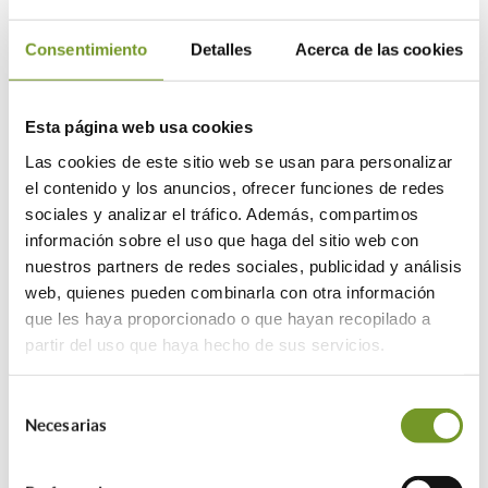
A partir del lunes 9 de enero la
Consentimiento
Detalles
Acerca de las cookies
Oficina continuará con la prestación
de sus servicios en su horario
Esta página web usa cookies
habitual.
Las cookies de este sitio web se usan para personalizar
el contenido y los anuncios, ofrecer funciones de redes
sociales y analizar el tráfico. Además, compartimos
Presencial Martes y jueves, con cita
información sobre el uso que haga del sitio web con
previa de 9:00-14:00 h
nuestros partners de redes sociales, publicidad y análisis
Telefónica y por correo electrónico, de
web, quienes pueden combinarla con otra información
lunes a viernes de 9:00-14:00 h
que les haya proporcionado o que hayan recopilado a
partir del uso que haya hecho de sus servicios.
13/12/2022
Selección
Necesarias
de
ETIQUETAS:
consentimiento