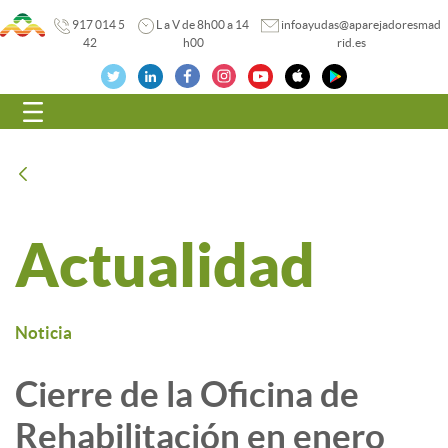
917 014 5
L a V de 8h00 a 14
infoayudas@aparejadoresmad
42
h00
rid.es
Navegación
Atrás
Actualidad
Noticia
Cierre de la Oficina de
Rehabilitación en enero