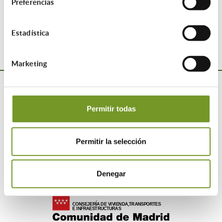
Compartir esta entrada:
Preferencias
Estadística
Marketing
Permitir todas
Permitir la selección
Denegar