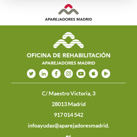
C/ Maestro Victoria, 3
28013 Madrid
917 014 542
infoayudas@aparejadoresmadrid.
es