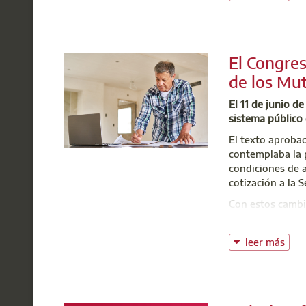
Centr
t: 91
El Congre
@:
b
de los Mut
El 11 de junio d
sistema público 
El texto aprobad
contemplaba la 
condiciones de a
cotización a la 
Con estos cambi
Autónomos) respe
situarse entre 
leer más
El proyecto debe
Congreso para su
DELEGACIÓ
PLAZO ABI
ÚLTIMOS DÍ
CONVOCATO
ASAMBLEA 
LAS NUEVA
EFICIENCIA
PROMOCIÓN
Desde Aparejado
los mutualistas 