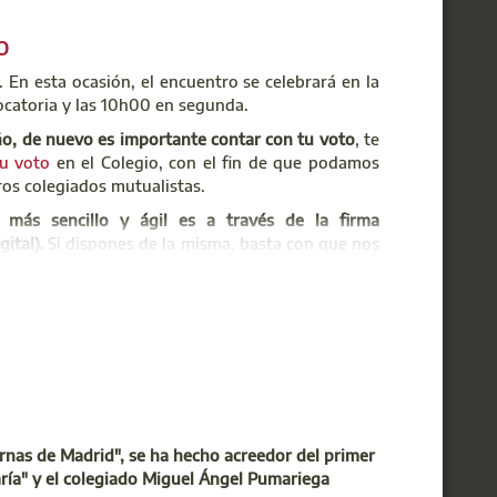
o
s, dirigido a colegiados en situación económica
 En esta ocasión, el encuentro se celebrará en la
l, formación y programas de empleabilidad.
ocatoria y las 10h00 en segunda.
ño, de nuevo es importante contar con tu voto
, te
tu voto
en el Colegio, con el fin de que podamos
ros colegiados mutualistas.
l
más sencillo y ágil es a través de la firma
ital).
Si dispones de la misma, basta con que nos
letada con tus datos, nº de DNI y fecha y
firmado
ecesaria fotocopia del DNI).
(responsabilidad civil), si tuvieses otro tipo de
ue nos envíes en el sobre retorno el documento de
 acompañada de una
copia o fotografía del DNI
.
os la delegación con tu firma original por correo
ernas de Madrid", se ha hecho acreedor del primer
da desde tu propio móvil‐, por separado, mediante
aría" y el colegiado Miguel Ángel Pumariega
número 679599981.