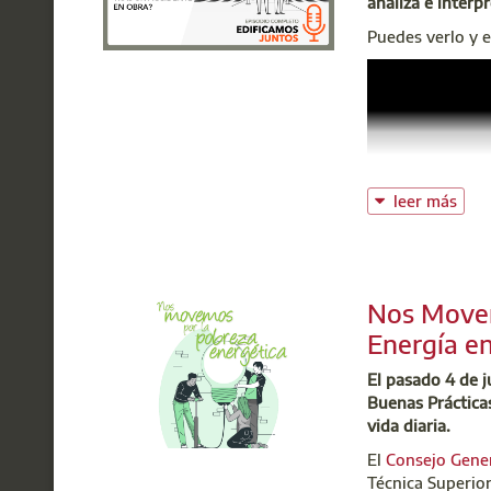
analiza e interpr
Puedes verlo y 
leer más
Nos Movem
Energía en
El pasado 4 de j
Buenas Prácticas
vida diaria.
El
Consejo Gener
Técnica Superio