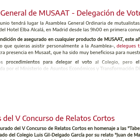
uzoninfo@aparejadoresmadrid.es
General de MUSAAT - Delegación de Vot
Aforo Completo
e junio se abre el plazo para solicitar o renovar el Plan de Ayuda
junio tendrá lugar la Asamblea General Ordinaria de mutualistas.
ncluye bonificaciones en la cuota colegial, Seguro RC Profesiona
del Hotel Elba Alcalá, en Madrid desde las 9h00 en primera conv
cio de Atención al Colegiado (SAC)
requisitos para adherirte al plan y cómo solicitarlo.
condición de asegurado en cualquier producto de MUSAAT, este a
ac@aparejadoresmadrid.es
o que quieras asistir personalmente a la Asamblea–,
delegues 
 701 45 00
Leer más
tra presencia en Musaat, que ha sido muy beneficiosa para nuest
tos
procedimientos para delegar el voto
al Colegio, pero
e
da por el Ministerio de Asuntos Económicos y Transformación Dig
o electrónico, adjuntando el
PDF de la delegación de voto
, comp
secretariadireccion@aparejadoresmadrid.es
(en este caso no es n
 de aseguramiento se ha rellenado por defecto con las siglas RC 
s modificarlo.
rma electrónica
, para que la delegación sea válida es necesario q
la firma original (no son válidas copias o escaneos) y que vaya
 del V Concurso de Relatos Cortos
e firma electrónica, ni de una fotocopia del DNI
, puedes enviarn
l jurado del V Concurso de Relatos Cortos en homenaje a las "Tab
 sobre respuesta que recibirás y la fotografía del DNI, ‐obteni
do del Colegio Luis Gil-Delgado García por su relato "Juan de M
ico a
secretariadireccion@aparejadoresmadrid.es
o WhatsApp al 