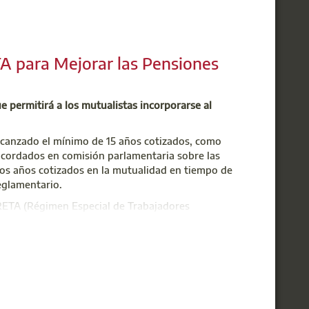
A para Mejorar las Pensiones
e permitirá a los mutualistas incorporarse al
alcanzado el mínimo de 15 años cotizados, como
acordados en comisión parlamentaria sobre las
r los años cotizados en la mutualidad en tiempo de
reglamentario.
 RETA (Régimen Especial de Trabajadores
ncretar el número de beneficiarios, que podría
e se introduzcan nuevas enmiendas, volver al
 DE MUSAAT
MICAS
CLARACIÓN DE LA RENTA
DE ARQUITECTURA TÉCNICA
E CARBONO
OS CAMBIOS
to de ley, que supone un importante avance para
ejadores, ampliando sus opciones de acceso al