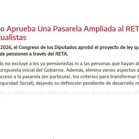
o de Atención Integral (CAI)
 701 45 00
so Aprueba Una Pasarela Ampliada al RET
uzoninfo@aparejadoresmadrid.es
ualistas
e 2026, el Congreso de los Diputados aprobó el proyecto de ley qu
de pensiones a través del RETA.
o no excluye a los ya pensionistas ni a las personas que hayan 
propuesta inicial del Gobierno. Además, elimina varios aspectos 
cceso a la pasarela (en particular, los criterios para transforma
Seguridad Social), dejando su definición pendiente de desarrollo 
os, se amplía considerablemente el acceso de los mutualistas al
cto a lo previsto inicialmente, aunque todavía resulta difícil co
100.000 y 150.000 personas.
rá continuar ahora su tramitación en el Senado y, en caso de qu
 ratificación definitiva.
N DE VOTO PARA LA ASAMBLEA GENERAL
ERTO PARA SOLICITUD DE AYUDAS ECONÓ
AS PARA LA AYUDA GRATUITA CON LA DE
RIA DE EMPLEO PÚBLICO PARA PLAZAS 
GENERAL DE COLEGIADOS
S EXIGENCIAS DEL CTE SOBRE HUELLA D
 ENERGÉTICA: NUEVAS REGLAS Y PRÓXIM
 PRECIO CENTRO 2026
res Madrid nos congratulamos por la aprobación de este proyec
y que podría beneficiar a numerosos arquitectos técnicos y apar