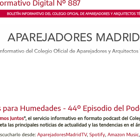
formativo Digital Nº 887
de pensiones y reforzando su protección social.
BOLETÍN INFORMATIVO DEL COLEGIO OFICIAL DE APAREJADORES Y ARQUITECTOS TÉC
:
al
s para Humedades - 44º Episodio del Pod
amos Juntos
", el servicio informativo en formato podcast del Col
eta las principales noticias de actualidad y las tendencias en el á
escucharlo desde:
AparejadoresMadridTV
,
Spotify
,
Amazon Music