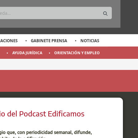
CACIONES
GABINETE PRENSA
NOTICIAS
O
AYUDA JURÍDICA
ORIENTACIÓN Y EMPLEO
io del Podcast Edificamos
egio que, con periodicidad semanal, difunde,