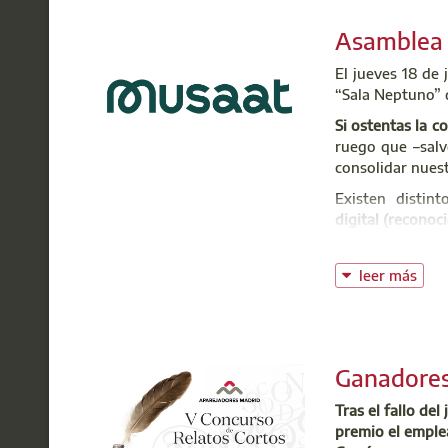
@:
b
Asamblea 
Del 8 al 19 d
El jueves 18 de 
vulnerable. I
“Sala Neptuno” 
Servi
Consulta los 
Si ostentas la 
@: s
ruego que –salv
t: 91
consolidar nues
Existen distin
digital
(reconoci
envíes un corre
digitalmente
, a
leer más
El campo de ramo
producto, puede
Si careces de fi
delegación con 
Ganadores
Si no dispones d
Tras el fallo de
ordinario en el
premio el emplea
correo electrón