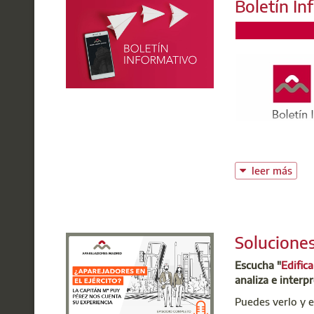
Boletín In
sistema público 
Más información
El Diario.es
El Confidenci
leer más
Solucione
Escucha "
Edific
analiza e interpr
Puedes verlo y 