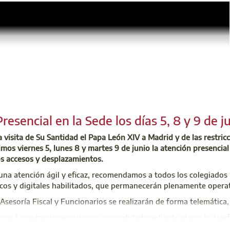
eves 18 de junio se celebra la Asamblea General de Mutualistas d
ir personalmente, te rogamos delegues tu voto para que el Coleg
aciones es el 5 de junio. En el caso de correo postal, las cartas de
Leer más
resencial en la Sede los días 5, 8 y 9 de j
 visita de Su Santidad el Papa León XIV a Madrid y de las restricc
imos viernes 5, lunes 8 y martes 9 de junio la atención presenci
os accesos y desplazamientos.
una atención ágil y eficaz, recomendamos a todos los colegiados r
 es igual ni se trata igual. En este episodio, Ángel Cano (Murpr
icos y digitales habilitados, que permanecerán plenamente opera
ría, averías, bajantes o canalones— de las humedades estructurale
igen un diagnóstico profesional del origen, no una actuación so
 Asesoría Fiscal y Funcionarios se realizarán de forma telemática,
uciones habituales —recubrir la pared o montar una cámara de air
nuará prestando servicio con normalidad mediante atención telefó
agravan: la capilaridad remonta y la humedad se extiende lateral
nimizar las posibles incidencias derivadas de los cortes de tráfico
carga del muro. También se abordan las consecuencias para la sa