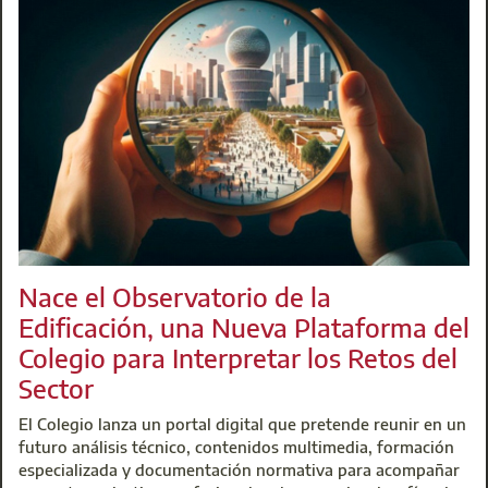
Ya se encuentra plenamente operativo el Observatorio de la 
formación y recursos sobre los principales retos del sector
como sostenibilidad, digitalización e industrialización. Ade
de la Edificación. ¡Visítalo ya!
L
Nace el Observatorio de la
Edificación, una Nueva Plataforma del
Colegio para Interpretar los Retos del
Sector
El Colegio lanza un portal digital que pretende reunir en un
futuro análisis técnico, contenidos multimedia, formación
especializada y documentación normativa para acompañar