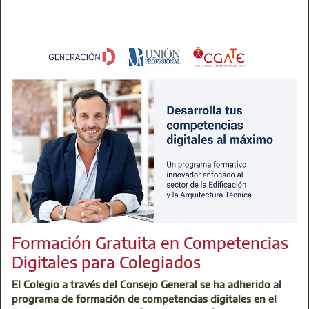
técnicos competentes.
La nueva norma abre la puerta a que titulaciones ajenas a
la edificación, incluso algunas de formación profesional,
puedan realizar las certificaciones energéticas de obra
terminada, sin asegurar la capacitación técnica necesaria.
Además, no se hace una distinción clara entre las distintas
tipologías de certificación energética, lo que pone en riesgo
la calidad de los informes y la seguridad en las
intervenciones sobre edificios existentes.
Formación Gratuita en Competencias
Digitales para Colegiados
El Colegio a través del Consejo General se ha adherido al
programa de formación de competencias digitales en el