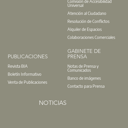
Comisión de Accesibilidad
Universal
Atención al Ciudadano
Resolución de Conflictos
Alquiler de Espacios
Colaboraciones Comerciales
GABINETE DE
PUBLICACIONES
PRENSA
Revista BIA
Notas de Prensa y
Comunicados
Boletín Informativo
Banco de imágenes
Venta de Publicaciones
Contacto para Prensa
NOTICIAS
El Colegio lanza una nueva edición del programa de mentor
Está dirigido a potenciar habilidades, ampliar redes y orien
comparten un proceso de aprendizaje mutuo con talleres y s