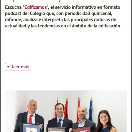
universitaria de arquitectura, arquitectura técnica,
Escucha "
Edificamos
", el servicio informativo en formato
ingeniería o ingeniería técnica según se establece el
podcast del Colegio que, con periodicidad quincenal,
ordenamiento jurídico vigente.
difunde, analiza e interpreta las principales noticias de
actualidad y las tendencias en el ámbito de la edificación.
leer más
Muchos pasamos buena parte del día en una oficina, un
despacho, salas de reuniones. Que nuestro espacio de
trabajo sea saludable y confortable es toda una
responsabilidad. Un entorno laboral bien diseñado, con la
iluminación correcta, una climatización idónea y unos
muebles ergonómicos y estéticamente agradables son