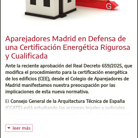
Aparejadores Madrid en Defensa de
una Certificación Energética Rigurosa
y Cualificada
Ante la reciente aprobación del Real Decreto 659/2025, que
modifica el procedimiento para la certificación energética
de los edificios (CEE), desde el Colegio de Aparejadores de
Madrid manifestamos nuestra preocupación por las
implicaciones de esta nueva normativa.
El
Consejo General de la Arquitectura Técnica de España
(CGATE) está estudiando las acciones legales y judiciales
pertinentes a emprender en orden a defender los intereses
de la Arquitectura Técnica para un modelo de certificación
coherente con las exigencias europeas y que garantice la
leer más
formación específica y cualificación profesional de los