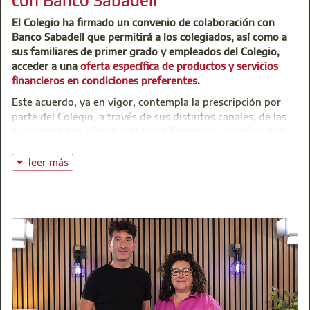
t: 91 701 45 00
El Colegio ha firmado un convenio de colaboración con
@:
buzoninfo@aparejadoresmadrid.es
Banco Sabadell que permitirá a los colegiados, así como a
sus familiares de primer grado y empleados del Colegio,
acceder a una
oferta específica de productos y servicios
financieros en condiciones preferentes
.
Este acuerdo, ya en vigor, contempla la prescripción por
parte del Colegio, a través de sus distintos canales, de las
soluciones que ofrece la entidad financiera, de modo que
los interesados puedan dirigirse directamente a sus oficinas
para ampliar información o proceder a la contratación de
leer más
estos servicios
.
La contratación de los productos financieros se realizará
directamente entre cada colegiado o beneficiario y Banco
Sabadell, que aplicará sus propios criterios de evaluación y
condiciones vigentes en el momento de formalizarse la
operación. El acuerdo firmado por Aparejadores Madrid
tiene una duración inicial de un año, prorrogable
automáticamente, y será supervisado por una comisión de
seguimiento compuesta por representantes de ambas