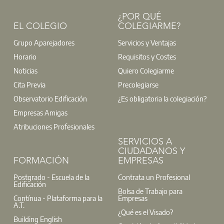
El Observatorio está concebido como
un portal abierto a
¿POR QUÉ
toda la comunidad profesional
de la edificación: desde
EL COLEGIO
COLEGIARME?
arquitectos técnicos, hasta ingenieros, promotores,
técnicos municipales, investigadores y estudiantes.
Grupo Aparejadores
Servicios y Ventajas
Cualquier interesado en colaborar y aportar su visión podrá
Horario
Requisitos y Costes
ofrecerse.
Noticias
Quiero Colegiarme
Cita Previa
Precolegiarse
Observatorio Edificación
¿Es obligatoria la colegiación?
Empresas Amigas
Atribuciones Profesionales
SERVICIOS A
CIUDADANOS Y
FORMACIÓN
EMPRESAS
AparejadoresMadrid 360 es el nuevo portal del Colegio par
Postgrado - Escuela de la
Contrata un Profesional
Edificación
clientes. Ofrece un espacio personalizable y directo para
Bolsa de Trabajo para
profesionales. ¡Regístrate y benefíciate de nuevas oportuni
Contínua - Plataforma para la
Empresas
A.T.
¿Qué es el Visado?
L
Building English