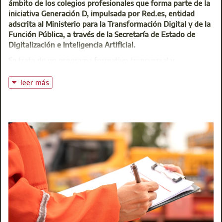
ámbito de los colegios profesionales que forma parte de la
iniciativa Generación D, impulsada por Red.es, entidad
adscrita al Ministerio para la Transformación Digital y de la
Función Pública, a través de la Secretaría de Estado de
Digitalización e Inteligencia Artificial.
Se trata de un programa formativo transversal y
multisectorial, dotado con 200 millones de euros a través
de una subvención a Unión Profesional, cuyo objetivo es
leer más
formar a 80.000 profesionales en competencias digitales e
inteligencia artificial.
Estas actuaciones están financiadas por el Plan de
Recuperación, Transformación y Resiliencia a través de los
fondos Next Generation de la Unión Europea, en el marco
de la Inversión 3 del Componente 19 «Competencias
digitales para el empleo» .
Te invitamos a participar en un plan formativo gratuito y
exclusivo para Colegiados, un programa en Competencias
Digitales aplicadas al sector de la Edificación y la
Arquitectura Técnica.
Orientado a la dotación de competencias digitales