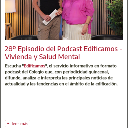
partes para asegurar su correcto desarrollo y adaptación a
las necesidades del colectivo. Asimismo, el acuerdo prevé la
participación de representantes del banco en eventos
organizados por el Colegio con el fin de explicar en detalle
las ventajas de esta colaboración.
Información exclusiva para PROfesionales
28º Episodio del Podcast Edificamos -
Vivienda y Salud Mental
Escucha "
Edificamos
", el servicio informativo en formato
podcast del Colegio que, con periodicidad quincenal,
difunde, analiza e interpreta las principales noticias de
actualidad y las tendencias en el ámbito de la edificación.
leer más