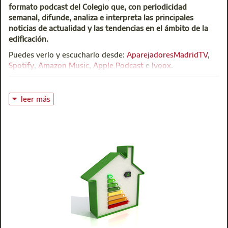
miembros, favoreciendo su especialización en centros
formato podcast del Colegio que, con periodicidad
universitarios de calidad contrastada.
semanal, difunde, analiza e interpreta las principales
noticias de actualidad y las tendencias en el ámbito de la
Para más información acceder acceder a este formulario
edificación.
específico de la UE para colegiados.
Puedes verlo y escucharlo desde:
AparejadoresMadridTV
,
Spotify
,
Amazon Music
,
Apple Podcast
e
Ivoox
.
Universidad Europea de Andalucía
@:
uecorporate@universidadeuropea.es
leer más
El acceso a vivienda asequible es una de las mayores
preocupaciones de la sociedad. Las diferentes