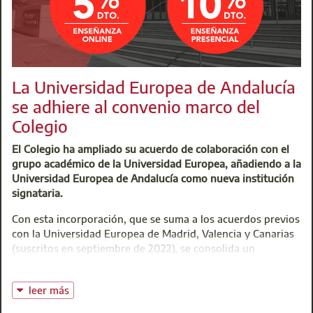
La Universidad Europea de Andalucía
se adhiere al convenio marco del
Colegio
El Colegio ha ampliado su acuerdo de colaboración con el
grupo académico de la Universidad Europea, añadiendo a la
Universidad Europea de Andalucía como nueva institución
signataria.
Con esta incorporación, que se suma a los acuerdos previos
con la Universidad Europea de Madrid, Valencia y Canarias
(suscritos en septiembre de 2022), se consolida un
convenio de colaboración diseñado para facilitar el acceso
de los colegiados a la oferta académica de estas
leer más
instituciones educativas en todos sus niveles: Formación
Profesional, Grado y Postgrado.