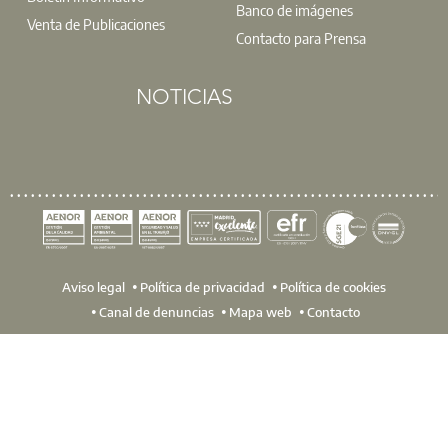
Banco de imágenes
Venta de Publicaciones
Contacto para Prensa
NOTICIAS
Los días 18, 19 y 20 de marzo, la ETS de Edificación acogerá 
nuevas tecnologías aplicadas a la edificación y en innovación 
investigación, experiencias docentes y generar sinergias profes
Ins
Aviso legal
Política de privacidad
Política de cookies
Canal de denuncias
Mapa web
Contacto
La cita es el 9 de febrero, con dos sesiones: a las 12h00 y