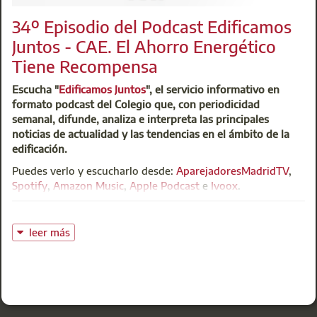
L
34º Episodio del Podcast Edificamos
Juntos - CAE. El Ahorro Energético
Tiene Recompensa
Escucha "
Edificamos Juntos
", el servicio informativo en
formato podcast del Colegio que, con periodicidad
semanal, difunde, analiza e interpreta las principales
noticias de actualidad y las tendencias en el ámbito de la
edificación.
Puedes verlo y escucharlo desde:
AparejadoresMadridTV
,
Invitamos a nuestros colegiados a colaborar en una investig
Spotify
,
Amazon Music
,
Apple Podcast
e
Ivoox
.
dirigido por Xasmin Lema Rey, arquitecta técnica de la Unive
en la redacción de certificados energéticos y explorar cómo
Comparte tu experiencia a través de una encuesta.
leer más
L