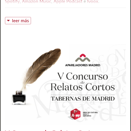
Spotify
,
Amazon Music
,
Apple Podcast
e
Ivoox
.
leer más
Hoy dedicamos el programa a LAS COMPETENCIAS MÁS
DEMANDADAS DE LA ARQUITECTURA TÉCNICA. Para ello
contamos con Jordi Plà, director de Plà y Associats. Con él,
analizamos qué competencias se valoran más, cómo están
cambiando las ofertas de empleo, qué papel juegan las
nuevas tecnologías y hacia dónde conviene orientar
nuestra carrera para no quedarnos atrás. Una conversación
imprescindible para entender cómo se está reconfigurando