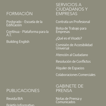
gratuita, previa inscripción.
SERVICIOS A
CIUDADANOS Y
L
FORMACIÓN
EMPRESAS
Centro de Atención Integral (CAI)
t: 91 701 45 00
Postgrado - Escuela de la
Contrata un Profesional
@:
buzoninfo@aparejadoresmadrid.es
Edificación
Bolsa de Trabajo para
Contínua - Plataforma para la
Empresas
A.T.
¿Qué es el Visado?
Building English
Comisión de Accesibilidad
Ya se ha abierto el periodo de inscripción para participar en 
Universal
Aparejadores Madrid. Recibirás un informe competencial ind
Atención al Ciudadano
durante las 40 horas de duración del programa y acceso a la p
Resolución de Conflictos
Ins
Alquiler de Espacios
Colaboraciones Comerciales
GABINETE DE
PUBLICACIONES
PRENSA
Revista BIA
Notas de Prensa y
Comunicados
Boletín Informativo