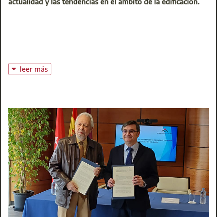
actualidad y las tendencias en el ámbito de la edificación.
Accede a AparejadoresMadrid 360 pulsando aquí
leer más
El episodio de hoy de EDIFICAMOS trata sobre la
mediación, una herramienta jurídica de gran valor para
resolver conflictos en el mundo de la edificación. Para
hablarnos de ello, tenemos en el programa a Beatriz
Rodríguez de la Flor, directora y Mediadora del
Centro de
Mediación de la Construcción de Aparejadores Madrid
y
Árbitro de nuestra Corte de Arbitraje, y a Jorge Heras de los
Ríos, director de Asesoría Jurídica también en Aparejadores
Madrid. Ambos responderán a las preguntas de Susana y
David para explicar en qué consiste la figura del mediador.
Cuando las conversaciones bilaterales no dan resultado, se
puede iniciar un proceso de mediación para encontrar una