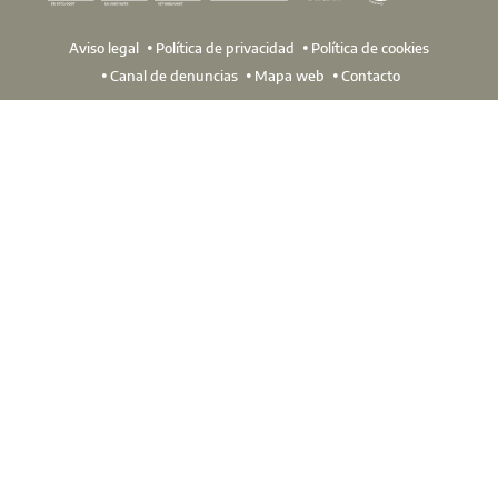
construcción industrializada, la digitalización y la sosteni
si eres colegiado.
Aviso legal
Política de privacidad
Política de cookies
L
Canal de denuncias
Mapa web
Contacto
La próxima edición de este salón se celebrará del 20 al 22