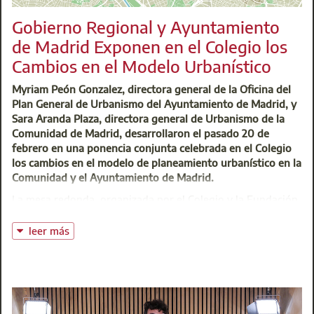
Gobierno Regional y Ayuntamiento
de Madrid Exponen en el Colegio los
Cambios en el Modelo Urbanístico
Myriam Peón Gonzalez, directora general de la Oficina del
Plan General de Urbanismo del Ayuntamiento de Madrid, y
Sara Aranda Plaza, directora general de Urbanismo de la
Comunidad de Madrid, desarrollaron el pasado 20 de
febrero en una ponencia conjunta celebrada en el Colegio
los cambios en el modelo de planeamiento urbanístico en la
Comunidad y el Ayuntamiento de Madrid.
La mesa redonda, organizada por el Colegio y la Fundación
Escuela de la Edificación (FEE) fue moderada por Felipe
Iglesias González y Vicente Estebaranz Parra, codirectores
leer más
del curso de Experto en Planeamiento y Gestión
Urbanística que imparte la Fundación Escuela de la
Edificación.
Myriam Peón y Sara Aranda coincidieron en afirmar que nos
encontramos en el momento adecuado para encarar los