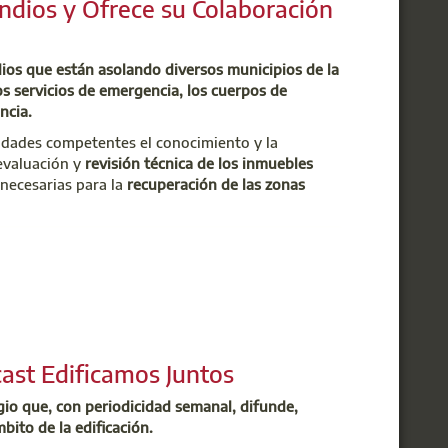
ndios y Ofrece su Colaboración
eberá emplear.
go de la próxima semana.
dios que están asolando diversos municipios de la
ún no ha definido el procedimiento relativo a
 servicios de emergencia, los cuerpos de
ncia.
ble que los colegiados que intervengan puedan
idades competentes el conocimiento y la
 evaluación y
revisión técnica de los inmuebles
ra contribuir a la recuperación de las zonas
necesarias para la
recuperación de las zonas
dios.
ofesionales interesados. En cuanto dispongamos
radecemos sinceramente su ofrecimiento y
s los inscritos.
 requerimientos que puedan trasladar las
cesario realizar ninguna acción.
udar en unos momentos especialmente difíciles
cast Edificamos Juntos
egio que, con periodicidad semanal, difunde,
mbito de la edificación.