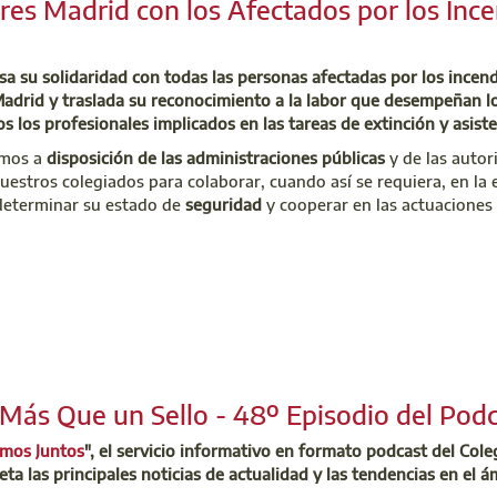
es Madrid con los Afectados por los Ince
acilitarle el protocolo de actuación y el modelo de informe que d
e las primeras solicitudes puedan comenzar a realizarse a lo lar
sa su solidaridad con todas las personas afectadas por los incen
s, y dada la urgencia de la situación, la Comunidad de Madrid a
drid y traslada su reconocimiento a la labor que desempeñan los
es, incluyendo una posible compensación económica.
s los profesionales implicados en las tareas de extinción y asiste
so
el Colegio articulará los mecanismos para facilitar en lo posi
emos a
disposición de las administraciones públicas
y de las autor
e desplazamiento
y manutención derivados de su intervención.
uestros colegiados para colaborar, cuando así se requiera, en la
o se plantea como
una iniciativa de colaboración y solidaridad pa
determinar su estado de
seguridad
y cooperar en las actuaciones 
ar a las personas
que han sufrido las consecuencias de los incen
a de la situación, abrimos desde este momento el registro de pr
s y la disponibilidad que están mostrando numerosos colegiados, ag
ón por parte de la Comunidad de Madrid, la trasladaremos a todo
 estos momentos, estamos a la espera de conocer las necesidades y
es públicas y las autoridades competentes. Por el momento, no es ne
Listado Cerrado
antemano vuestra disponibilidad, compromiso y voluntad de ay
inos de nuestra región.
 701 45 00
 Más Que un Sello - 48º Episodio del Pod
uzoninfo@aparejadoresmadrid.es
amos Juntos
", el servicio informativo en formato podcast del Col
 701 45 00
eta las principales noticias de actualidad y las tendencias en el á
mergencias@aparejadoresmadrid.es