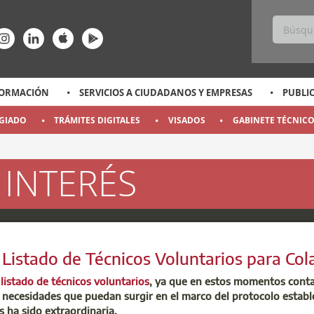
ss
ace-rrss
enlace-rrss
enlace-rrss
enlace-rrss
enlace-rrss
ORMACIÓN
SERVICIOS A CIUDADANOS Y EMPRESAS
PUBLI
EGIADO
TRÁMITES DIGITALES
VISADOS
GABINETE TÉCNIC
 INTERÉS
a
a
a
a
a
a
a
a
a
a
 Listado de Técnicos Voluntarios para Cola
l
listado de técnicos voluntarios
, ya que en estos momentos conta
s necesidades que puedan surgir en el marco del protocolo estab
s ha sido extraordinaria.