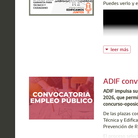
Puedes verlo y 
leer más
ADIF convo
ADIF impulsa su 
2026, que permit
concurso-oposi
De las plazas co
Técnica y Edific
Prevención de R
El proceso selec