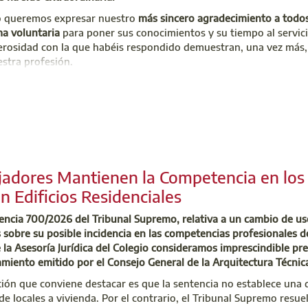
o queremos expresar nuestro
más sincero agradecimiento a todo
ma voluntaria
para poner sus conocimientos y su tiempo al servici
nerosidad con la que habéis respondido demuestran, una vez más,
estra profesión.
 Comunidad de Madrid vaya requiriendo la intervención de técnic
ordinar las actuaciones necesarias.
stra implicación, vuestra solidaridad y vuestro compromiso. Un
cnicos de Madrid siempre están a la altura cuando más se les nec
jemplo de una profesión comprometida con la sociedad.
jadores Mantienen la Competencia en los
n Edificios Residenciales
encia 700/2026 del Tribunal Supremo, relativa a un cambio de uso
 701 45 00
 sobre su posible incidencia en las competencias profesionales de
mergencias@aparejadoresmadrid.es
la Asesoría Jurídica del Colegio consideramos imprescindible preci
amiento emitido por el Consejo General de la Arquitectura Técnic
ión que conviene destacar es que la sentencia no establece una d
e locales a vivienda. Por el contrario, el Tribunal Supremo res