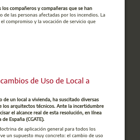
s los compañeros y compañeras que se han
o de las personas afectadas por los incendios. La
 el compromiso y la vocación de servicio que
os,
iremos contactando con los profesionales
a vez más, habéis demostrado que
los aparejadores
esita
.
 cambios de Uso de Local a
 de un local a vivienda, ha suscitado diversas
 los arquitectos técnicos. Ante la incertidumbre
sar el alcance real de esta resolución, en línea
a de España (CGATE).
octrina de aplicación general para todos los
uelve un supuesto muy concreto: el cambio de uso