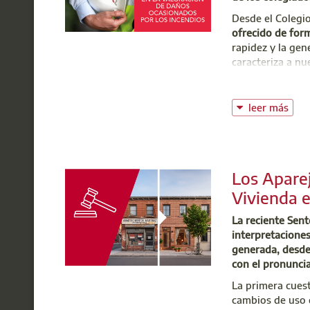
Desde el Colegi
ofrecido de for
rapidez y la ge
caracteriza a nu
A medida que la
inscritos
para co
leer más
Gracias por vue
y arquitectos té
Sois el mejor e
Los Apare
¡Gracias!
Vivienda e
La reciente Sent
t: 91
interpretaciones
@:
e
generada, desde 
con el pronunci
La primera cuest
cambios de uso d