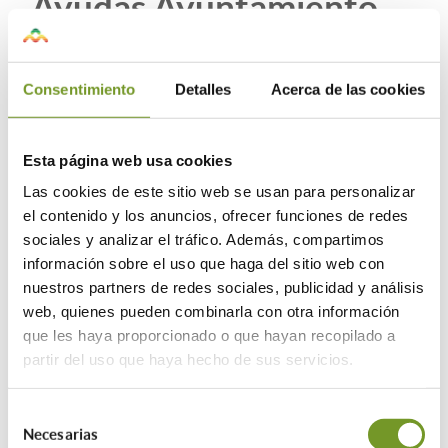
Ayudas Ayuntamiento
de Madrid: Plan
Transforma tu Barrio
Consentimiento
Detalles
Acerca de las cookies
2026
Esta página web usa cookies
Las cookies de este sitio web se usan para personalizar
el contenido y los anuncios, ofrecer funciones de redes
sociales y analizar el tráfico. Además, compartimos
información sobre el uso que haga del sitio web con
nuestros partners de redes sociales, publicidad y análisis
web, quienes pueden combinarla con otra información
que les haya proporcionado o que hayan recopilado a
partir del uso que haya hecho de sus servicios.
Área de Gobierno de Políticas de Vivienda del
Selección
Ayuntamiento de Madrid - Convocatoria publicada en el
Necesarias
de