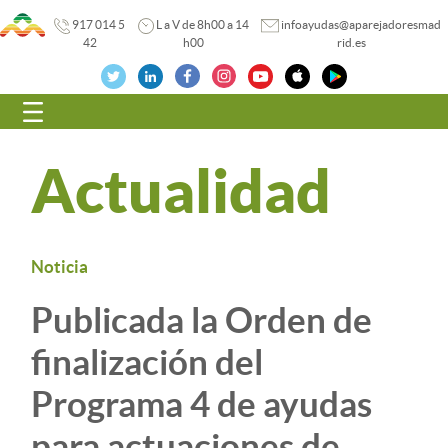
917 014 5
L a V de 8h00 a 14
infoayudas@aparejadoresmad
42
h00
rid.es
Navegación
Actualidad
Noticia
Publicada la Orden de
finalización del
Programa 4 de ayudas
para actuaciones de