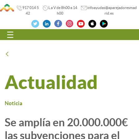
917 014 5
L a V de 8h00 a 14
infoayudas@aparejadoresmad
42
h00
rid.es
Navegación
Atrás
Actualidad
Noticia
Se amplía en 20.000.000€
las subvenciones para el