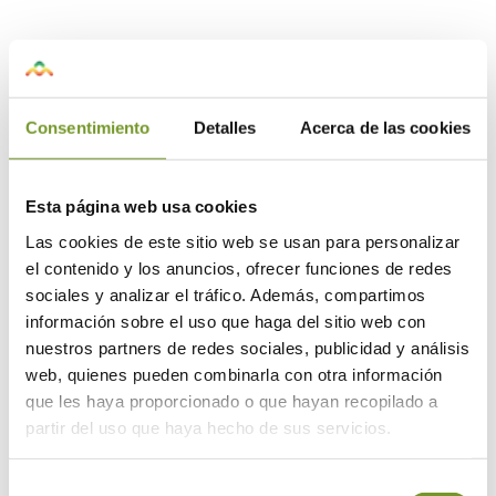
No implica la apertura de nuevo
plazo.
Consentimiento
Detalles
Acerca de las cookies
La presente Resolución no implica la
Esta página web usa cookies
apertura de nuevo plazo de
Las cookies de este sitio web se usan para personalizar
presentación de solicitudes, por lo que
el contenido y los anuncios, ofrecer funciones de redes
exclusivamente serán tenidas en cuenta
sociales y analizar el tráfico. Además, compartimos
las solicitudes presentadas en el plazo
información sobre el uso que haga del sitio web con
fijado en la convocatoria.
nuestros partners de redes sociales, publicidad y análisis
web, quienes pueden combinarla con otra información
que les haya proporcionado o que hayan recopilado a
Consulta
aquí
la publicación en el
partir del uso que haya hecho de sus servicios.
boletín oficial de la Comunidad de
Madrid.
Selección