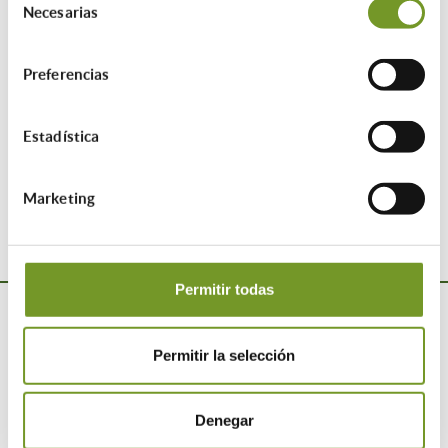
Necesarias
de
consentimiento
27/11/2024
Preferencias
ETIQUETAS:
Estadística
Compartir esta entrada:
Marketing
Permitir todas
Permitir la selección
Denegar