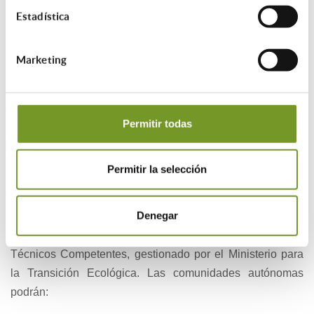
Estadística
Módulo 1
: conocimientos básicos de energía,
edificación, tecnología y economía.
Marketing
Módulo 2
: normativa, herramientas de certificación,
tramitación y ayudas públicas.
Permitir todas
La superación de estos módulos tiene validez nacional, sin
necesidad de trámites adicionales entre comunidades
Permitir la selección
autónomas.
Registro de Técnicos Competentes
Denegar
Se crea el Registro Administrativo Centralizado de
Técnicos Competentes, gestionado por el Ministerio para
la Transición Ecológica. Las comunidades autónomas
podrán: