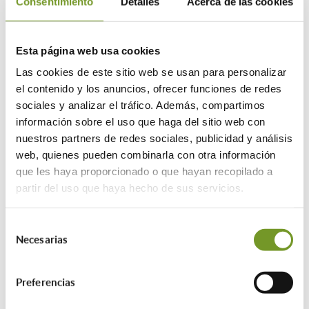
Consentimiento
Detalles
Acerca de las cookies
Deberán completar un curso oficial de dos módulos
(con posibilidad de convalidar si ya tienen la
Esta página web usa cookies
formación).
Las cookies de este sitio web se usan para personalizar
el contenido y los anuncios, ofrecer funciones de redes
3. Técnicos de FP o certificados profesionales:
sociales y analizar el tráfico. Además, compartimos
Formación profesional de grado superior o
información sobre el uso que haga del sitio web con
nuestros partners de redes sociales, publicidad y análisis
Certificados de Profesionalidad que incluyan
web, quienes pueden combinarla con otra información
contenidos específicos de eficiencia energética.
que les haya proporcionado o que hayan recopilado a
partir del uso que haya hecho de sus servicios.
Deberán superar ambos módulos del curso de
Selección
formación complementaria, salvo convalidación.
Necesarias
de
Curso obligatorio para técnicos no habilitados
consentimiento
directamente
Preferencias
Se establece un curso oficial dividido en dos módulos: