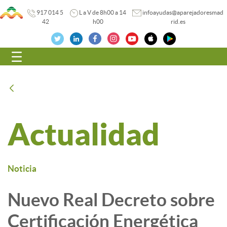
917 014 5
L a V de 8h00 a 14
infoayudas@aparejadoresmad
42
h00
rid.es
Navegación
Atrás
Actualidad
Noticia
Nuevo Real Decreto sobre
Certificación Energética