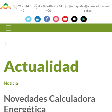
917 014 5
L a V de 8h00 a 14
infoayudas@aparejadoresmad
42
h00
rid.es
Navegación
Atrás
Actualidad
Noticia
Novedades Calculadora
Energética