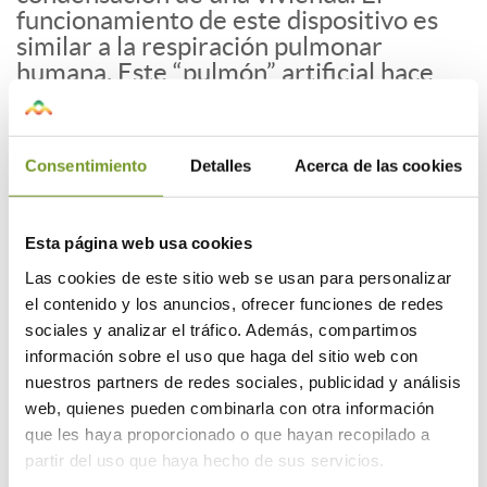
funcionamiento de este dispositivo es
similar a la respiración pulmonar
humana. Este “pulmón” artificial hace
que la edificación respire. Además, este
sistema no sólo renueva el aire
liberando el ambiente de los excesos de
Consentimiento
Detalles
Acerca de las cookies
humedad, sino que ayuda a conservar la
temperatura del hogar, con el
consecuente ahorro energético y
Esta página web usa cookies
económico que esto supone y, a su vez,
purifica el aire de tal manera que
Las cookies de este sitio web se usan para personalizar
beneficia enormemente a personas
el contenido y los anuncios, ofrecer funciones de redes
alérgicas.
sociales y analizar el tráfico. Además, compartimos
información sobre el uso que haga del sitio web con
nuestros partners de redes sociales, publicidad y análisis
web, quienes pueden combinarla con otra información
que les haya proporcionado o que hayan recopilado a
partir del uso que haya hecho de sus servicios.