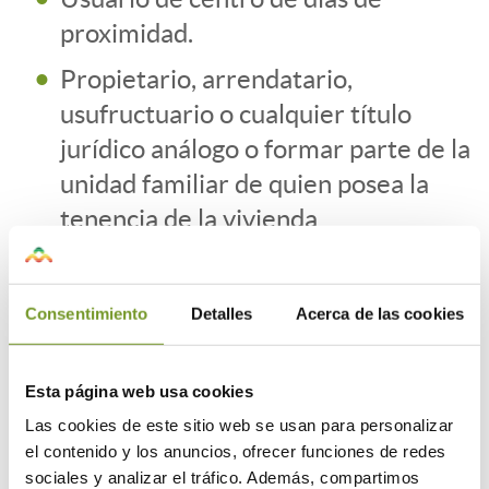
proximidad.
Propietario, arrendatario,
usufructuario o cualquier título
jurídico análogo o formar parte de la
unidad familiar de quien posea la
tenencia de la vivienda
¿Qué actuaciones se subvencionan?
Consentimiento
Detalles
Acerca de las cookies
Instalación de placas solares y
acumuladores de energía
Esta página web usa cookies
Rampas de acceso, plataformas
Las cookies de este sitio web se usan para personalizar
el contenido y los anuncios, ofrecer funciones de redes
elevadoras, salva-escaleras u otros
sociales y analizar el tráfico. Además, compartimos