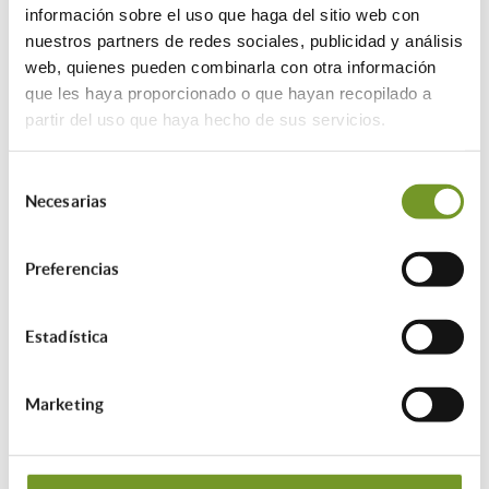
dispositivos de mejora de
información sobre el uso que haga del sitio web con
accesibilidad.
nuestros partners de redes sociales, publicidad y análisis
web, quienes pueden combinarla con otra información
Instalación de barras abatibles,
que les haya proporcionado o que hayan recopilado a
asideros de apoyo, regulación de
partir del uso que haya hecho de sus servicios.
altura de sanitarios, grúas, camillas
Selección
con regulación eléctrica, adaptación
Necesarias
de
de baños, y otras instalaciones de
consentimiento
elementos u obras que favorezcan la
Preferencias
accesibilidad y autonomía interior
de la vivienda.
Estadística
¿Cuál es la cuantía de las ayudas?
Marketing
79% del coste de la actuación (no se
subvenciona el IVA), hasta un