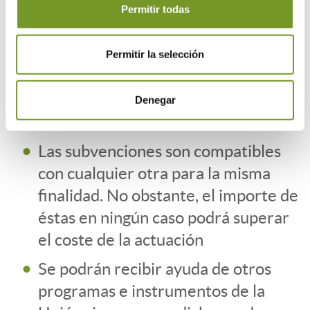
Permitir todas
máximo de 13.000,00 € por
solicitud.
Permitir la selección
Hasta agotar fondos.
Concesión de ayudas en régimen de
Denegar
concurrencia competitiva
Las subvenciones son compatibles
con cualquier otra para la misma
finalidad. No obstante, el importe de
éstas en ningún caso podrá superar
el coste de la actuación
Se podrán recibir ayuda de otros
programas e instrumentos de la