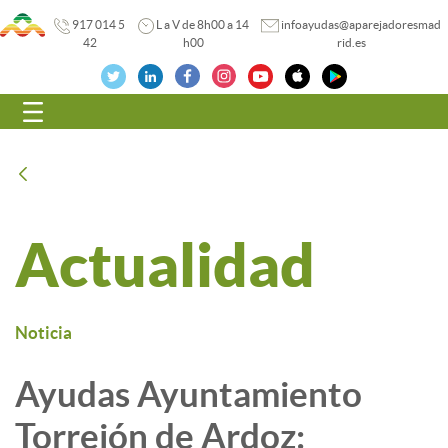
917 014 5
L a V de 8h00 a 14
infoayudas@aparejadoresmad
42
h00
rid.es
Navegación
Atrás
Actualidad
Noticia
Ayudas Ayuntamiento
Torrejón de Ardoz: