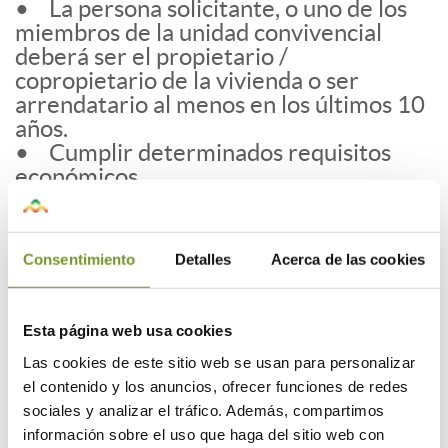
• La persona solicitante, o uno de los
miembros de la unidad convivencial
deberá ser el propietario /
copropietario de la vivienda o ser
arrendatario al menos en los últimos 10
años.
• Cumplir determinados requisitos
económicos
¿Qué actuaciones se subvencionan?
Adaptaciones funcionales de la vivienda
Consentimiento
Detalles
Acerca de las cookies
y pequeñas reformas que no supongan
una mejora sustancial de la vivienda,
para eliminación de barreras
Esta página web usa cookies
arquitectónicas y mejora de la movilidad
Las cookies de este sitio web se usan para personalizar
y seguridad interior, tales como:
el contenido y los anuncios, ofrecer funciones de redes
• Sustitución de bañera por plato de
sociales y analizar el tráfico. Además, compartimos
ducha.
información sobre el uso que haga del sitio web con
• Instalación de agarradores,