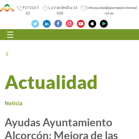
917 014 5
L a V de 8h00 a 14
infoayudas@aparejadoresmad
42
h00
rid.es
Navegación
Atrás
Actualidad
Noticia
Ayudas Ayuntamiento
Alcorcón: Mejora de las