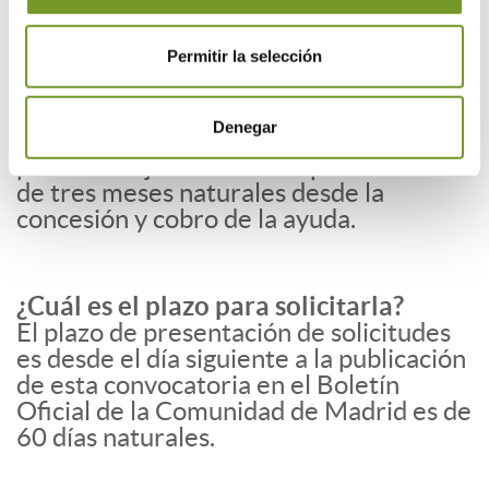
Permitir la selección
¿Cuál es el plazo para ejecución de las
actuaciones?
Se deberá realizar la obra o la
Denegar
adquisición de la/s ayudas técnicas y
proceder a justificar en el plazo máximo
de tres meses naturales desde la
concesión y cobro de la ayuda.
¿Cuál es el plazo para solicitarla?
El plazo de presentación de solicitudes
es desde el día siguiente a la publicación
de esta convocatoria en el Boletín
Oficial de la Comunidad de Madrid es de
60 días naturales.