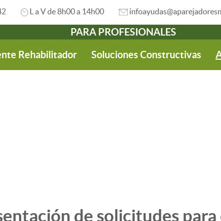
42
L a V de 8h00 a 14h00
infoayudas@aparejadoresm
PARA PROFESIONALES
nte Rehabilitador
Soluciones Constructivas
A
sentación de solicitudes para