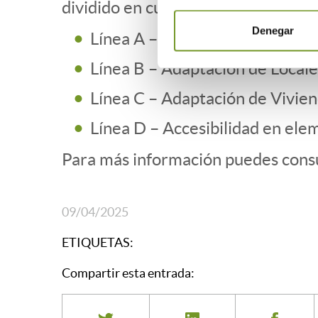
dividido en cuatro líneas de actuac
Denegar
Línea A – Adaptación de Vivien
Línea B – Adaptación de Locales
Línea C – Adaptación de Vivie
Línea D – Accesibilidad en elem
Para más información puedes cons
09/04/2025
ETIQUETAS:
Compartir esta entrada: