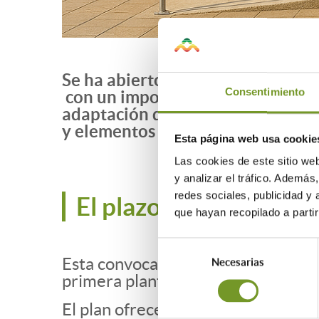
Se ha abierto el plazo de presen
Consentimiento
con un importe de 4 millones de 
adaptación de viviendas para per
y elementos comunes de edificios 
Esta página web usa cookie
Las cookies de este sitio we
y analizar el tráfico. Ademá
redes sociales, publicidad y
El plazo de presentació
que hayan recopilado a parti
Selección
Esta convocatoria de 2025 presenta
Necesarias
de
primera planta de edificios residen
consentimiento
El plan ofrece ayudas para mejorar 