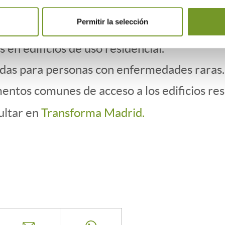
ión:
Permitir la selección
das para personas con discapacidad.
 en edificios de uso residencial.
ndas para personas con enfermedades raras.
entos comunes de acceso a los edificios res
ultar en
Transforma Madrid.