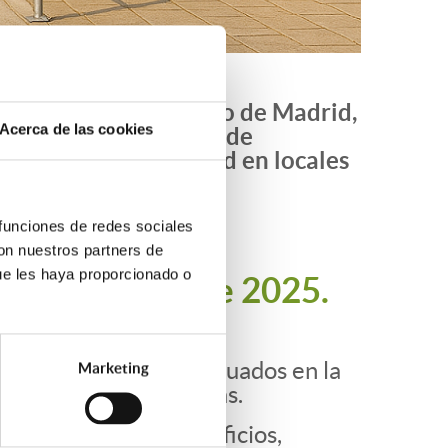
 2025 del Ayuntamiento de Madrid,
Acerca de las cookies
iona las actuaciones de
as y de accesibilidad en locales
 funciones de redes sociales
con nuestros partners de
ue les haya proporcionado o
 el 7 de julio de 2025.
l acceso a locales situados en la
Marketing
a piscinas comunitarias.
mentos comunes en edificios,