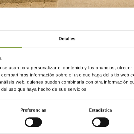
tación de solicitudes para el Plan Adapta
Detalles
euros para esta convocatoria, que subvenc
sonas con discapacidad y enfermedades rar
residenciales en la ciudad de Madrid.
s
b se usan para personalizar el contenido y los anuncios, ofrecer
s, compartimos información sobre el uso que haga del sitio web 
 análisis web, quienes pueden combinarla con otra información q
n es desde el 8 de abril hasta
r del uso que haya hecho de sus servicios.
 como novedades las obras de adaptación de
Preferencias
Estadística
ciales y adaptación de los medios de acceso 
la accesibilidad de viviendas, locales y ele